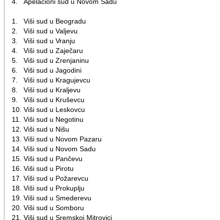
4.
Apelacioni sud u Novom Sadu
1.
Viši sud u Beogradu
2.
Viši sud u Valjevu
3.
Viši sud u Vranju
4.
Viši sud u Zaječaru
5.
Viši sud u Zrenjaninu
6.
Viši sud u Jagodini
7.
Viši sud u Kragujevcu
8.
Viši sud u Kraljevu
9.
Viši sud u Kruševcu
10.
Viši sud u Leskovcu
11.
Viši sud u Negotinu
12.
Viši sud u Nišu
13.
Viši sud u Novom Pazaru
14.
Viši sud u Novom Sadu
15.
Viši sud u Pančevu
16.
Viši sud u Pirotu
17.
Viši sud u Požarevcu
18.
Viši sud u Prokuplju
19.
Viši sud u Smederevu
20.
Viši sud u Somboru
21.
Viši sud u Sremskoj Mitrovici