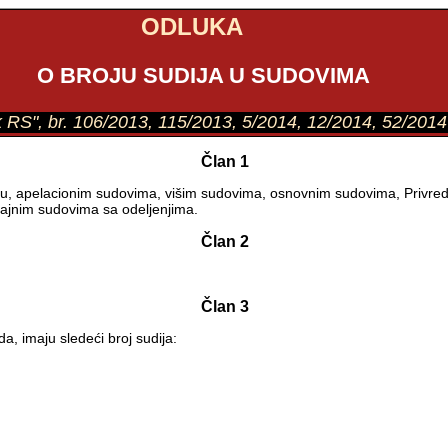
ODLUKA
O BROJU SUDIJA U SUDOVIMA
ik RS", br. 106/2013, 115/2013, 5/2014, 12/2014, 52/2014
Član 1
du, apelacionim sudovima, višim sudovima, osnovnim sudovima, Privr
šajnim sudovima sa odeljenjima.
Član 2
Član 3
a, imaju sledeći broj sudija: