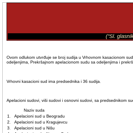
("Sl. glasn
Ovom odlukom utvrđuje se broj sudija u Vrhovnom kasacionom su
odeljenjima, Prekršajnom apelacionom sudu sa odeljenjima i prekr
Vrhovni kasacioni sud ima predsednika i 36 sudija.
Apelacioni sudovi, viši sudovi i osnovni sudovi, sa predsednikom sud
Naziv suda
1.
Apelacioni sud u Beogradu
2.
Apelacioni sud u Kragujevcu
3.
Apelacioni sud u Nišu