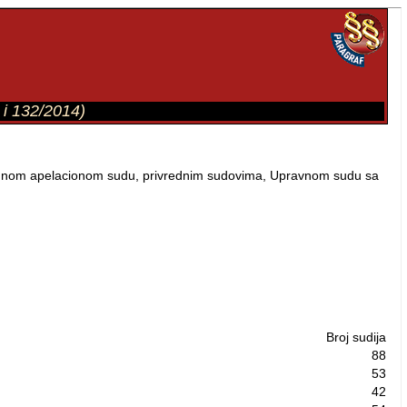
 i 132/2014)
ednom apelacionom sudu, privrednim sudovima, Upravnom sudu sa
Broj sudija
88
53
42