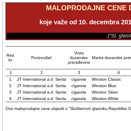
MALOPRODAJNE CENE 
koje važe od 10. decembra 2014
("Sl. glas
Vrsta
Red.
Proizvođač
duvanske
Marka duvanske pre
br.
prerađevine
1
2
3
4
1.
JT International a.d. Senta
cigarete
Winston Classic
2.
JT International a.d. Senta
cigarete
Winston Blue
3.
JT International a.d. Senta
cigarete
Winston Silver
4.
JT International a.d. Senta
cigarete
Winston White
Ove maloprodajne cene objaviti u "Službenom glasniku Republike Sr