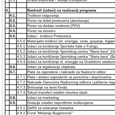
4.
Rashodi (izdaci) na realizaciji programa
4.1.
Troškovi osiguranja
4.2.
Porez na dobit preduzeća (akontacija)
4.3.
Porez na dodatu vrednost (PDV)
4.4.
Porez na imovinu
4.5.
Izdaci - troškovi Preduzeća
4.5.0.
Materijalni troškovi (el. energija, voda, grejanje, higij
4.5.1.
Izdaci za korišćenje Sportske hale u Futogu
4.5.2.
Izdaci za korišćenje Sportskog centra "Slana bara" (H
4.5.3.
Izdaci za korišćenje Sportskog centra "Slana bara" (B
4.5.4.
Izdaci za korišćenje el. energije na Gradskom stadio
4.6.
Izdaci za legalizaciju objekata
4.7.
Plate za zaposlene i naknade za Nadzorni odbor
4.7.1.
Plate i dodaci zaposlenih sa porezima i doprinosima
4.7.2.
Naknade članovima Nadzornog odbora i jubilarne na
4.7.3.
Bolovanje na teret fonda
4.7.4.
Tekući transferi ostalim nivoima vlasti
4.8.
Izdaci za marketing
4.9.
Dotacije ostalim neprofitnim institucijama
4.9.1.
DaNS za izdavanje časopisa
4.9.2.
Fond "Melanija Bugarinović"