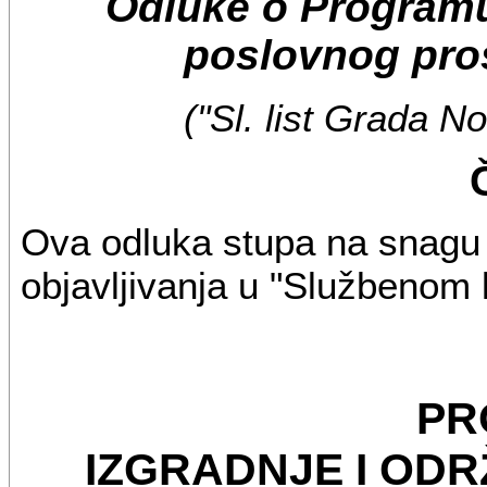
Odluke o Programu
poslovnog pros
("Sl. list Grada N
Ova odluka stupa na snagu
objavljivanja u "Službenom
PR
IZGRADNJE I OD