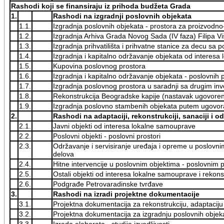
Rashodi koji se finansiraju iz prihoda budžeta Grada
1.
Rashodi na izgradnji poslovnih objekata
1.1.
Izgradnja poslovnih objekata - prostora za proizvodno-
1.2.
Izgradnja Arhiva Grada Novog Sada (IV faza) Filipa 
1.3.
Izgradnja prihvatilišta i prihvatne stanice za decu 
1.4.
Izgradnja i kapitalno održavanje objekata od interes
1.5.
Kupovina poslovnog prostora
1.6.
Izgradnja i kapitalno održavanje objekata - poslovnih 
1.7.
Izgradnja poslovnog prostora u saradnji sa drugim inv
1.8.
Rekonstrukcija Beogradske kapije (nastavak ugovoren
1.9.
Izgradnja poslovno stambenih objekata putem ugovora
2.
Rashodi na adaptaciji, rekonstrukciji, sanaciji i 
2.1.
Javni objekti od interesa lokalne samouprave
2.2.
Poslovni objekti - poslovni prostori
2.3.
Održavanje i servisiranje uređaja i opreme u poslovni
delova
2.4.
Hitne intervencije u poslovnim objektima - poslovnim 
2.5.
Ostali objekti od interesa lokalne samouprave i rekons
2.6.
Podgrađe Petrovaradinske tvrđave
3.
Rashodi na izradi projektne dokumentacije
3.1.
Projektna dokumentacija za rekonstrukciju, adaptaciju
3.2.
Projektna dokumentacija za izgradnju poslovnih objeka
3.3.
Izrada elaborata - studija izvodljivosti