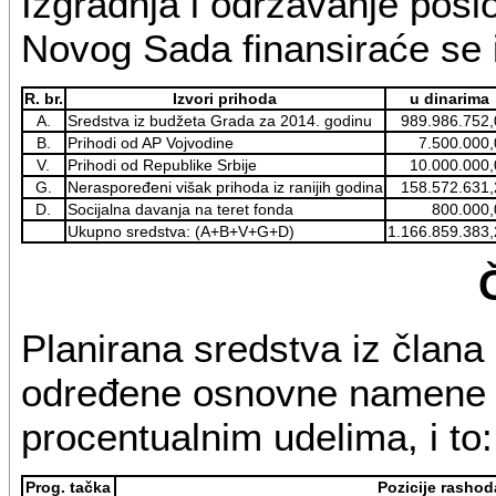
Izgradnja i održavanje poslo
Novog Sada finansiraće se i
R. br.
Izvori prihoda
u dinarima
A.
Sredstva iz budžeta Grada za 2014. godinu
989.986.752,
B.
Prihodi od AP Vojvodine
7.500.000,
V.
Prihodi od Republike Srbije
10.000.000,
G.
Neraspoređeni višak prihoda iz ranijih godina
158.572.631,
D.
Socijalna davanja na teret fonda
800.000,
Ukupno sredstva: (A+B+V+G+D)
1.166.859.383,
Planirana sredstva iz člana
određene osnovne namene u
procentualnim udelima, i to:
Prog. tačka
Pozicije rasho