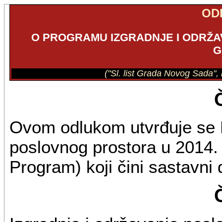
OD
O PROGRAMU IZGRADNJE I ODRŽA
G
("Sl. list Grada Novog Sada",
Ovom odlukom utvrđuje se P
poslovnog prostora u 2014. 
Program) koji čini sastavni