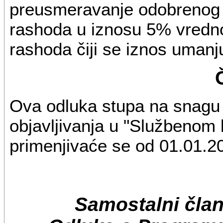
preusmeravanje odobrenog 
rashoda u iznosu 5% vredn
rashoda čiji se iznos umanj
Ova odluka stupa na snagu
objavljivanja u "Službenom
primenjivaće se od 01.01.2
Samostalni čla