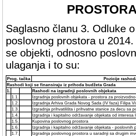
PROSTORA 
Saglasno članu 3. Odluke o
poslovnog prostora u 2014.
se objekti, odnosno poslovni
ulaganja i to su:
Prog. tačka
Pozicije rasho
Rashodi koji se finansiraju iz prihoda budžeta Grada
1.
Rashodi na izgradnji poslovnih objekata
1.1.
Izgradnja poslovnih objekata - prostora za proizvodno-
1.2.
Izgradnja Arhiva Grada Novog Sada (IV faza) Filipa 
1.3.
Izgradnja prihvatilišta i prihvatne stanice za decu 
1.4.
Izgradnja i kapitalno održavanje objekata od interes
1.5.
Kupovina poslovnog prostora
1.6.
Izgradnja i kapitalno održavanje objekata - poslovnih 
1.7.
Izgradnja poslovnog prostora u saradnji sa drugim inv