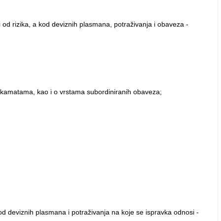
 od rizika, a kod deviznih plasmana, potraživanja i obaveza -
po kamatama, kao i o vrstama subordiniranih obaveza;
kod deviznih plasmana i potraživanja na koje se ispravka odnosi -