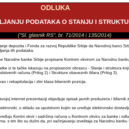
ODLUKA
VLJANJU PODATAKA O STANJU I STRUKT
("Sl. glasnik RS", br. 71/2014 i 135/2014)
e depozita i Fonda za razvoj Republike Srbije da Narodnoj banci Srbije
ljanja tih podataka.
une Narodne banke Srbije propisane Kontnim okvirom za Narodnu banku 
atke iz te tačke iskazuju na propisanom obrascu - Stanje i struktura knj
vodstvenih računa (Prilog 2) i Strukture obaveznih šifara (Prilog 3).
o i rekapitulacija i zbir klasa bilansnih pozicija.
j internet prezentaciji objavljuje spisak javnih preduzeća i šifarnik 
lektronski, u skladu sa uputstvom kojim se uređuje elektronsko dostavl
ređuju Kontni okvir i sadržina računa u Kontnom okviru za banke i odl
a, s tim što su dužni da, pri sačinjavanju izveštaja za Narodnu banku