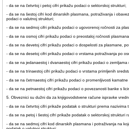
- da se na četvrtoj i petoj cifri prikažu podaci o sektorskoj strukturi;
- da se na šestoj cifri kod dinarskih plasmana, potraživanja i obav
podaci o valutnoj strukturi;
- da se na sedmoj cifri prikažu podaci o ugovorenoj ročnosti za pla
- da se na osmoj cifri prikažu podaci o preostaloj ročnosti plasmana
- da se na devetoj cifri prikažu podaci o dospelosti za plasmane, po
- da se na desetoj cifri prikažu podaci o vrstama potraživanja po o
- da se na jedanaestoj i dvanaestoj cifri prikažu podaci o zemljama
- da se na trinaestoj cifri prikažu podaci o vrstama primljenih sred
- da se na četrnaestoj cifri prikažu podaci o promenljivosti kamatn
- da se na petnaestoj cifri prikažu podaci o povezanosti banke s li
5. Obveznici su dužni da za knjigovodstvene račune ispravke vredn
- da se na četvrtoj cifri prikaže podatak o strukturi prema nazivima 
- da se na petoj i šestoj cifri prikaže podatak o sektorskoj strukturi
- da se na sedmoj cifri kod dinarskih plasmana i potraživanja na koj
podatak o valutnoj strukturi;