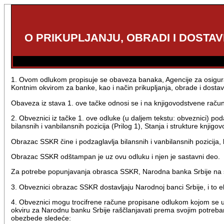
O PRIKUPLJANJU, OBRADI I DOSTA
1. Ovom odlukom propisuje se obaveza banaka, Agencije za osiguranj
Kontnim okvirom za banke, kao i način prikupljanja, obrade i dostav
Obaveza iz stava 1. ove tačke odnosi se i na knjigovodstvene rač
2. Obveznici iz tačke 1. ove odluke (u daljem tekstu: obveznici) pod
bilansnih i vanbilansnih pozicija (Prilog 1), Stanja i strukture knjigo
Obrazac SSKR čine i podzaglavlja bilansnih i vanbilansnih pozicija, ka
Obrazac SSKR odštampan je uz ovu odluku i njen je sastavni deo.
Za potrebe popunjavanja obrasca SSKR, Narodna banka Srbije na svojo
3. Obveznici obrazac SSKR dostavljaju Narodnoj banci Srbije, i to e
4. Obveznici mogu trocifrene račune propisane odlukom kojom se u
okviru za Narodnu banku Srbije raščlanjavati prema svojim potrebam
obezbede sledeće: