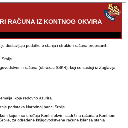
URI RAČUNA IZ KONTNOG OKVIRA
 dostavljaju podatke o stanju i strukturi računa propisanih
Srbije.
igovodstvenih računa (obrazac SSKR), koji se sastoji iz Zaglavlja
zemalja, koje redovno ažurira.
janje podataka Narodnoj banci Srbije.
ukom kojom se uređuju Kontni okvir i sadržina računa u Kontnom
 Srbije, za određene knjigovodstvene račune bilansa stanja