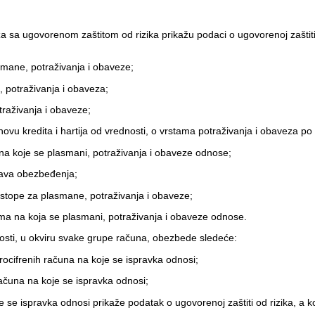
eza sa ugovorenom zaštitom od rizika prikažu podaci o ugovorenoj zaštiti
smane, potraživanja i obaveze;
, potraživanja i obaveza;
traživanja i obaveze;
snovu kredita i hartija od vrednosti, o vrstama potraživanja i obaveza 
 na koje se plasmani, potraživanja i obaveze odnose;
stava obezbeđenja;
e stope za plasmane, potraživanja i obaveze;
cima na koja se plasmani, potraživanja i obaveze odnose.
osti, u okviru svake grupe računa, obezbede sledeće:
trocifrenih računa na koje se ispravka odnosi;
 računa na koje se ispravka odnosi;
e se ispravka odnosi prikaže podatak o ugovorenoj zaštiti od rizika, a 