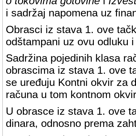
o tokovima gotovine
i
Izveš
i sadržaj napomena uz finan
Obrasci iz stava 1. ove tačke
odštampani uz ovu odluku i 
Sadržina pojedinih klasa ra
obrascima iz stava 1. ove 
se uređuju Kontni okvir za d
računa u tom kontnom okvir
U obrasce iz stava 1. ove t
dinara, odnosno prema zah