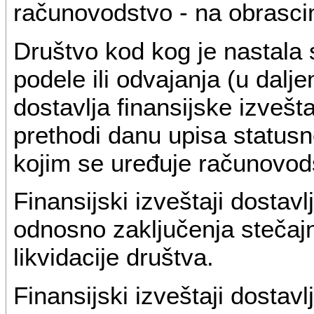
računovodstvo - na obrascim
Društvo kod kog je nastala
podele ili odvajanja (u dal
dostavlja finansijske izvešt
prethodi danu upisa status
kojim se uređuje računovod
Finansijski izveštaji dostavl
odnosno zaključenja steča
likvidacije društva.
Finansijski izveštaji dostavl