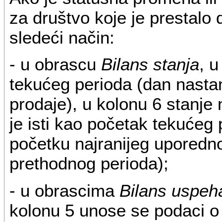
za društvo koje je prestalo 
sledeći način:
- u obrascu
Bilans stanja
, u
tekućeg perioda (dan nasta
prodaje), u kolonu 6 stanje 
je isti kao početak tekućeg 
početku najranijeg uporedn
prethodnog perioda);
- u obrascima
Bilans uspeh
kolonu 5 unose se podaci o 