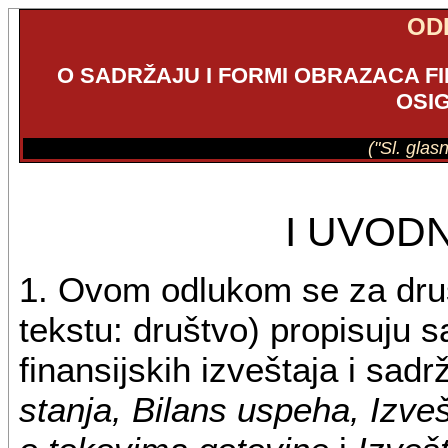
OD
O SADRŽAJU I FORMI OBRAZACA FI
OSI
("Sl. glas
I UVOD
1. Ovom odlukom se za druš
tekstu: društvo) propisuju 
finansijskih izveštaja i sad
stanja, Bilans uspeha, Izveš