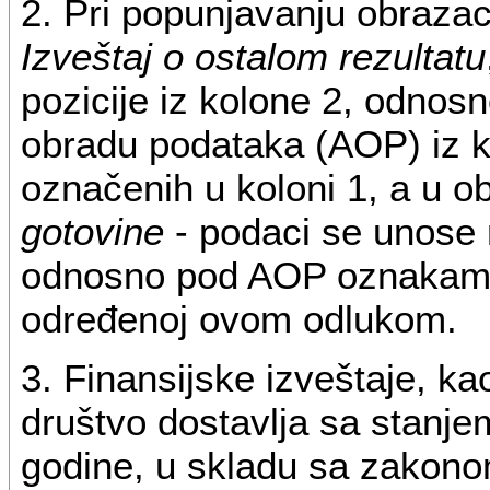
2. Pri popunjavanju obraza
Izveštaj o ostalom rezultatu
pozicije iz kolone 2, odno
obradu podataka (AOP) iz k
označenih u koloni 1, a u 
gotovine
- podaci se unose 
odnosno pod AOP oznakama 
određenoj ovom odlukom.
3. Finansijske izveštaje, ka
društvo dostavlja sa stanj
godine, u skladu sa zakono