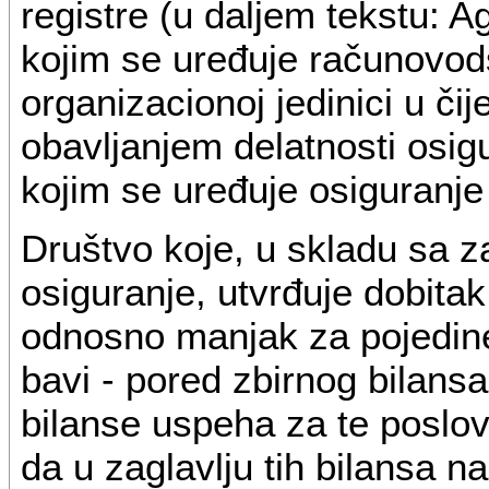
registre (u daljem tekstu: 
kojim se uređuje računovods
organizacionoj jedinici u č
obavljanjem delatnosti osi
kojim se uređuje osiguranje
Društvo koje, u skladu sa 
osiguranje, utvrđuje dobitak
odnosno manjak za pojedine
bavi - pored zbirnog bilans
bilanse uspeha za te poslov
da u zaglavlju tih bilansa n