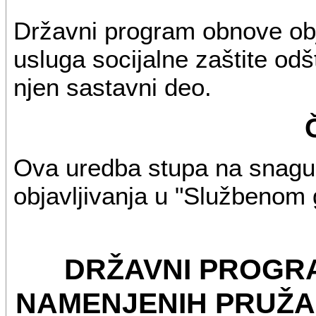
Državni program obnove ob
usluga socijalne zaštite odš
njen sastavni deo.
Ova uredba stupa na snagu
objavljivanja u "Službenom 
DRŽAVNI PROGR
NAMENJENIH PRUŽA