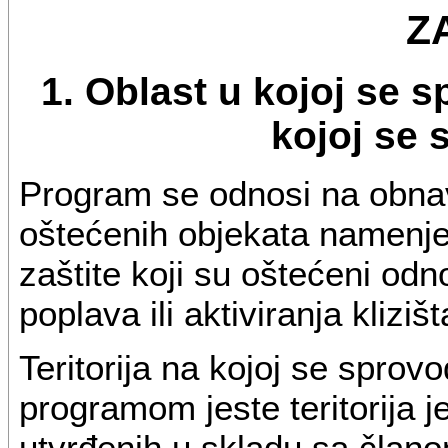
Z
1. Oblast u kojoj se s
kojoj se
Program se odnosi na obnavl
oštećenih objekata namenje
zaštite koji su oštećeni od
poplava ili aktiviranja klizišt
Teritorija na kojoj se spro
programom jeste teritorija 
utvrđenih u skladu sa člano