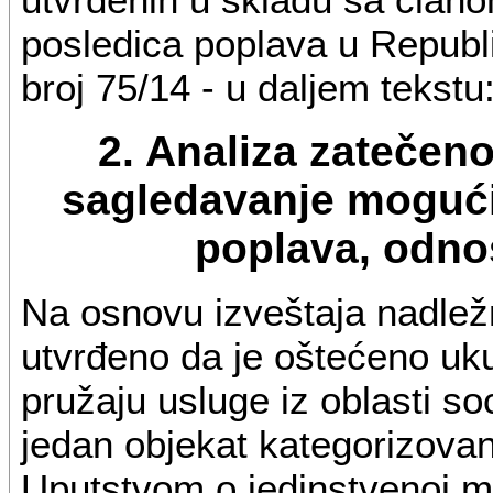
posledica poplava u Republic
broj 75/14 - u daljem tekstu
2. Analiza zatečenog
sagledavanje mogućih
poplava, odnos
Na osnovu izveštaja nadležn
utvrđeno da je oštećeno uk
pružaju usluge iz oblasti so
jedan objekat kategorizovan
Uputstvom o jedinstvenoj me