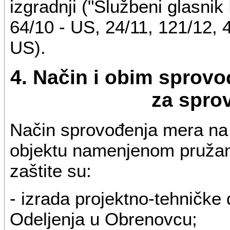
izgradnji ("Službeni glasnik
64/10 - US, 24/11, 121/12, 4
US).
4. Način i obim sprovođ
za spro
Način sprovođenja mera na o
objektu namenjenom pružanju
zaštite su:
- izrada projektno-tehničke
Odeljenja u Obrenovcu;