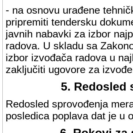
- na osnovu urađene tehnič
pripremiti tendersku dokum
javnih nabavki za izbor naj
radova. U skladu sa Zakono
izbor izvođača radova u n
zaključiti ugovore za izvođen
5. Redosled
Redosled sprovođenja mera n
posledica poplava dat je u o
6. Rokovi za