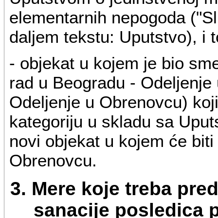
elementarnih nepogoda ("Slu
daljem tekstu: Uputstvo), i t
- objekat u kojem je bio sm
rad u Beogradu - Odeljenje
Odeljenje u Obrenovcu) koji
kategoriju u skladu sa Uputs
novi objekat u kojem će bit
Obrenovcu.
3. Mere koje treba pre
sanacije posledica 