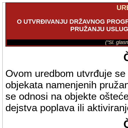
UR
O UTVRĐIVANJU DRŽAVNOG PROG
PRUŽANJU USLUG
("Sl. glas
Ovom uredbom utvrđuje se
objekata namenjenih pružanj
se odnosi na objekte ošteć
dejstva poplava ili aktiviranj