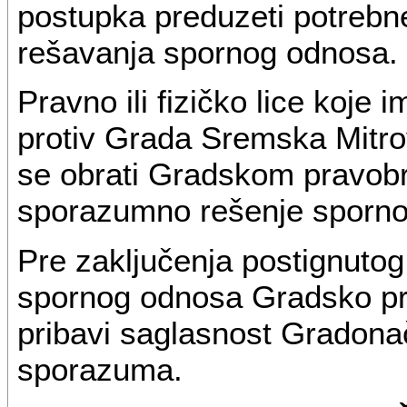
postupka preduzeti potreb
rešavanja spornog odnosa.
Pravno ili fizičko lice koj
protiv Grada Sremska Mitro
se obrati Gradskom pravobr
sporazumno rešenje sporno
Pre zaključenja postignuto
spornog odnosa Gradsko pr
pribavi saglasnost Gradonač
sporazuma.