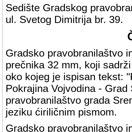
Sedište Gradskog pravobrani
ul. Svetog Dimitrija br. 39.
Gradsko pravobranilaštvo i
prečnika 32 mm, koji sadrži 
oko kojeg je ispisan tekst:
Pokrajina Vojvodina - Grad
pravobranilaštvo grada Sre
jeziku ćiriličnim pismom.
Gradsko pravobranilaštvo i