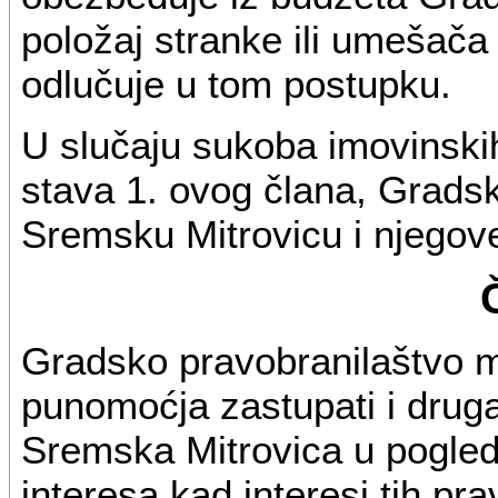
položaj stranke ili umešača
odlučuje u tom postupku.
U slučaju sukoba imovinskih
stava 1. ovog člana, Grads
Sremsku Mitrovicu i njegov
Gradsko pravobranilaštvo 
punomoćja zastupati i druga 
Sremska Mitrovica u pogledu
interesa kad interesi tih pra