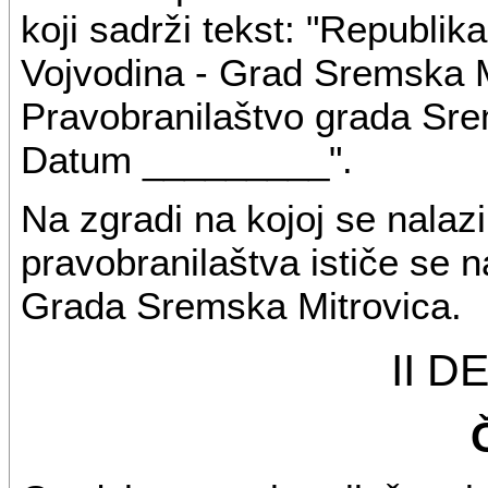
koji sadrži tekst: "Republik
Vojvodina - Grad Sremska M
Pravobranilaštvo grada Sre
Datum _________".
Na zgradi na kojoj se nalaz
pravobranilaštva ističe se 
Grada Sremska Mitrovica.
II 