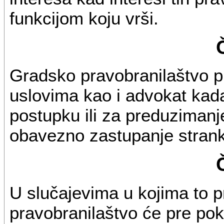
funkcijom koju vrši.
Gradsko pravobranilaštvo p
uslovima kao i advokat kad
postupku ili za preduziman
obavezno zastupanje strank
U slučajevima u kojima to 
pravobranilaštvo će pre pokr