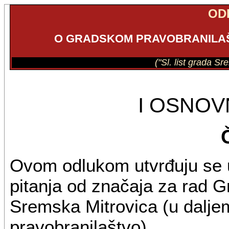
OD
O GRADSKOM PRAVOBRANILAŠ
("Sl. list grada S
I OSNO
Ovom odlukom utvrđuju se u
pitanja od značaja za rad 
Sremska Mitrovica (u dalje
pravobranilaštvo).