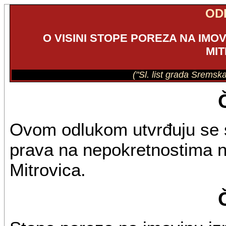
OD
O VISINI STOPE POREZA NA IMO
MI
("Sl. list grada Sremsk
Ovom odlukom utvrđuju se 
prava na nepokretnostima na
Mitrovica.