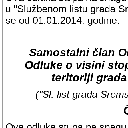
u "Službenom listu grada Sr
se od 01.01.2014. godine.
Samostalni član O
Odluke o visini st
teritoriji gra
("Sl. list grada Srem
Ova odluka stupa na snag