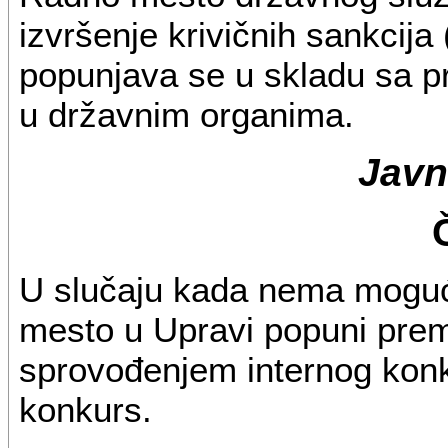
izvršenje krivičnih sankcija
popunjava se u skladu sa p
u državnim organima.
Javn
U slučaju kada nema moguć
mesto u Upravi popuni prem
sprovođenjem internog konk
konkurs.