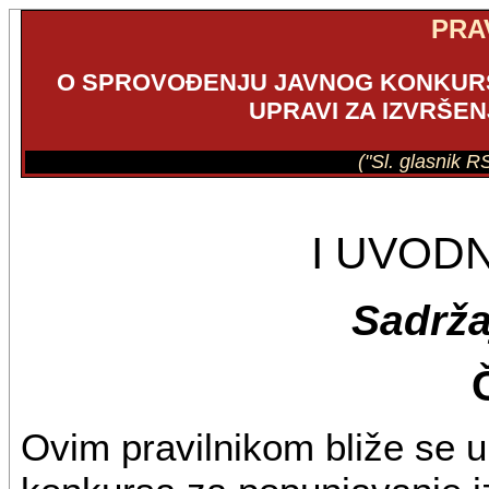
PRA
O SPROVOĐENJU JAVNOG KONKURS
UPRAVI ZA IZVRŠEN
("Sl. glasnik R
I UVOD
Sadrža
Ovim pravilnikom bliže se 