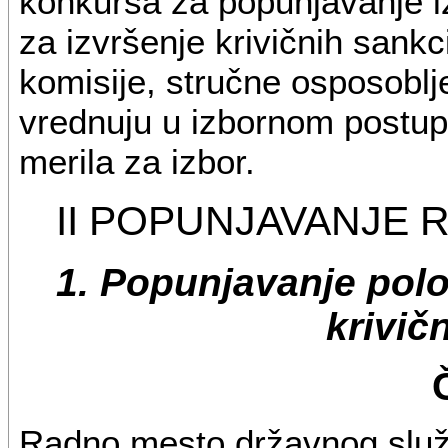
konkursa za popunjavanje iz
za izvršenje krivičnih sank
komisije, stručne osposoblje
vrednuju u izbornom postupk
merila za izbor.
II POPUNJAVANJE 
1. Popunjavanje polo
krivič
Radno mesto državnog služb