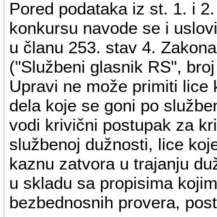
Pored podataka iz st. 1. i 2
konkursu navode se i uslovi
u članu 253. stav 4. Zakona 
("Službeni glasnik RS", broj
Upravi ne može primiti lice
dela koje se goni po služben
vodi krivični postupak za kr
službenoj dužnosti, lice ko
kaznu zatvora u trajanju duž
u skladu sa propisima kojim
bezbednosnih provera, pos