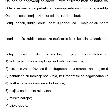
Osuđeni se odgovarajuće odeva u svim prilikama kada se nalazi v
Odeća se menja, po potrebi, a najmanje jednom u 30 dana, a rublje
Osuđeni nose letnju i zimsku odeću, rublje i obuću.
Letnju odeću, rublje i obuću nose u periodu od 1. maja do 30. septe
Letnju odeću, rublje i obuću za muškarce čine: košulja sa kratkim r
Letnja odeća za muškarce je sive boje, rublje je uobičajenih boja, a o
1) košulja je uobičajenog kroja sa kratkim rukavima;
2) bluza se zakopčava sa četiri dugmeta, a sa strane - na donjem 
3) pantalone su uobičajenog kroja, bez manžetni na nogavicama i s
4) kratke gaće su klasične ili bokserice;
5) majica sa kratkim rukavima;
6) muške čarape;
7) plitke cipele.