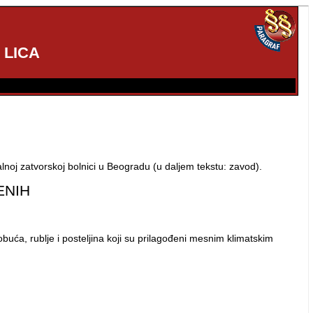
 LICA
noj zatvorskoj bolnici u Beogradu (u daljem tekstu: zavod).
ENIH
uća, rublje i posteljina koji su prilagođeni mesnim klimatskim