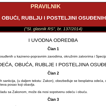
PRAVILNIK
, OBUĆI, RUBLJU I POSTELJINI OSUĐENIH
("Sl. glasnik RS", br. 137/2014)
I UVODNA ODREDBA
Član 1
a osuđenih u kazneno-popravnim zavodima, okružnim zatvorima i Specijal
ODEĆA, OBUĆA, RUBLJE I POSTELJINA OSUĐ
Član 2
 sankcija, (u daljem tekstu: Zakon), obezbeđuje se besplatna odeća, ob
teva posao koji obavlja.
 skladu sa Zakonom, može da nosi sopstvenu odeću i obuću.
Član 3