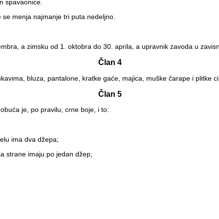
an spavaonice.
 se menja najmanje tri puta nedeljno.
mbra, a zimsku od 1. oktobra do 30. aprila, a upravnik zavoda u zavisn
Član 4
ukavima, bluza, pantalone, kratke gaće, majica, muške čarape i plitke ci
Član 5
buća je, po pravilu, crne boje, i to:
delu ima dva džepa;
a strane imaju po jedan džep;