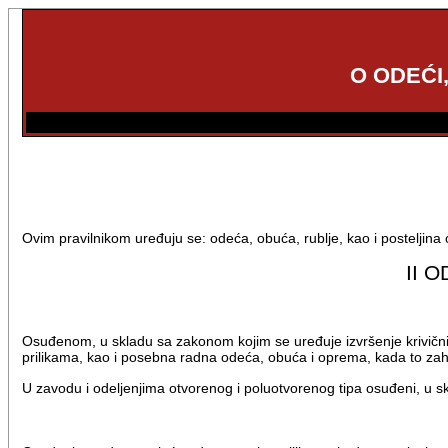
O ODEĆI
Ovim pravilnikom uređuju se: odeća, obuća, rublje, kao i posteljin
II 
Osuđenom, u skladu sa zakonom kojim se uređuje izvršenje krivičnih
prilikama, kao i posebna radna odeća, obuća i oprema, kada to zah
U zavodu i odeljenjima otvorenog i poluotvorenog tipa osuđeni, u