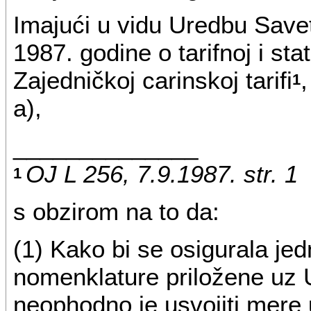
Imajući u vidu Uredbu Savet
1987. godine o tarifnoj i sta
Zajedničkoj carinskoj tarifi
,
1
a),
______________
OJ L 256, 7.9.1987. str. 1
1
s obzirom na to da:
(1) Kako bi se osigurala 
nomenklature priložene uz 
neophodno je usvojiti mere