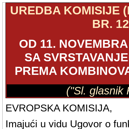
UREDBA KOMISIJE 
BR. 12
OD 11. NOVEMBRA 
SA SVRSTAVANJ
PREMA KOMBINOV
("Sl. glasnik
EVROPSKA KOMISIJA,
Imajući u vidu Ugovor o fun