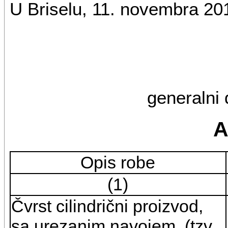
U Briselu, 11. novembra 20
generalni 
A
Opis robe
(1)
Čvrst cilindrični proizvod,
sa urezanim navojem, (tzv.