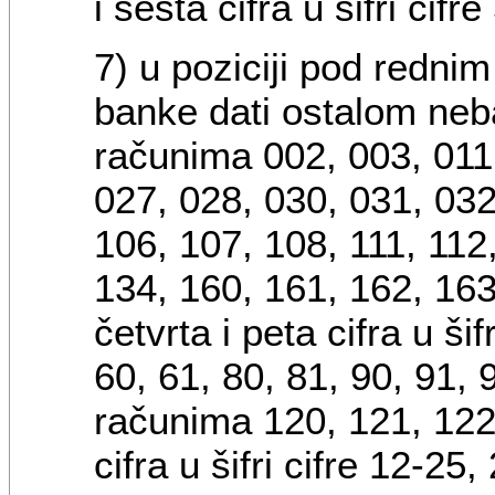
i šesta cifra u šifri cifre
7) u poziciji pod redni
banke dati ostalom neb
računima 002, 003, 011,
027, 028, 030, 031, 032
106, 107, 108, 111, 112
134, 160, 161, 162, 163
četvrta i peta cifra u ši
60, 61, 80, 81, 90, 91, 9
računima 120, 121, 122 
cifra u šifri cifre 12-25