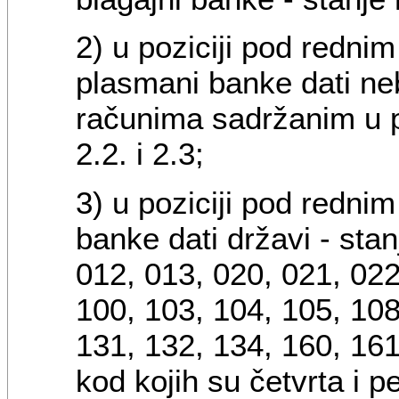
2) u poziciji pod redni
plasmani banke dati ne
računima sadržanim u p
2.2. i 2.3;
3) u poziciji pod redni
banke dati državi - sta
012, 013, 020, 021, 022
100, 103, 104, 105, 108
131, 132, 134, 160, 161
kod kojih su četvrta i pet