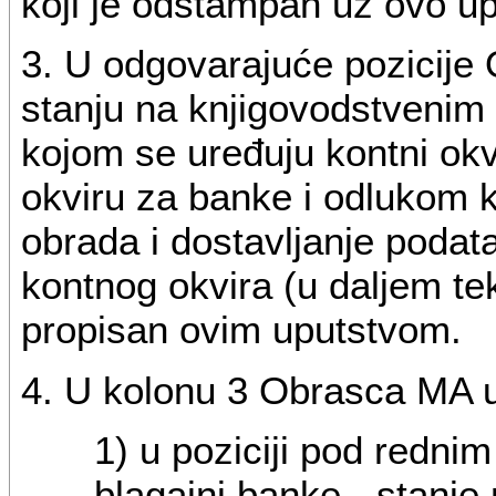
koji je odštampan uz ovo up
3. U odgovarajuće pozicije
stanju na knjigovodstveni
kojom se uređuju kontni okv
okviru za banke i odlukom k
obrada i dostavljanje podata
kontnog okvira (u daljem te
propisan ovim uputstvom.
4. U kolonu 3 Obrasca MA u
1) u poziciji pod redni
blagajni banke - stanje