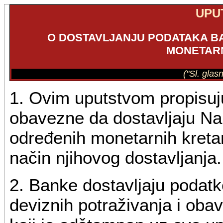
UPU
O DOSTAVLJANJU PODATAKA B
MONETARN
("Sl. glas
1. Ovim uputstvom propisuj
obavezne da dostavljaju Nar
određenih monetarnih kretanj
način njihovog dostavljanja.
2. Banke dostavljaju podatk
deviznih potraživanja i oba