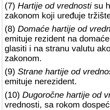
(7)
Hartije od vrednosti
su h
zakonom koji uređuje tržište
(8)
Domaće hartije od vredn
emituje rezident na domaće
glasiti i na stranu valutu a
zakonom.
(9)
Strane hartije od vredno
emituje nerezident.
(10)
Dugoročne hartije od v
vrednosti, sa rokom dospeć