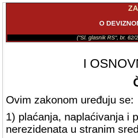
Z
O DEVIZN
("Sl. glasnik RS", br. 62
I OSNO
Ovim zakonom uređuju se:
1) plaćanja, naplaćivanja i 
nerezidenata u stranim sred