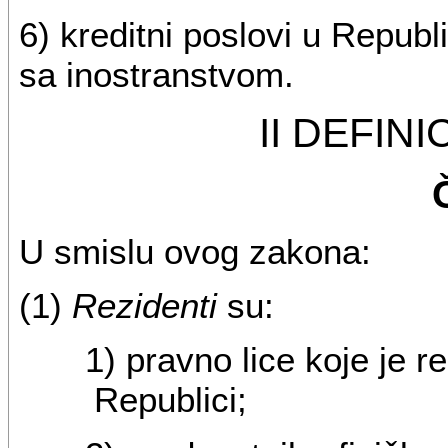
6) kreditni poslovi u Republi
sa inostranstvom.
II DEFIN
U smislu ovog zakona:
(1)
Rezidenti
su:
1) pravno lice koje je r
Republici;