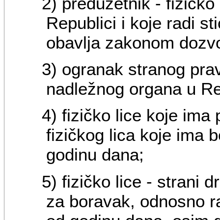
2) preduzetnik - fizičko
Republici i koje radi st
obavlja zakonom dozvo
3) ogranak stranog prav
nadležnog organa u Re
4) fizičko lice koje ima
fizičkog lica koje ima 
godinu dana;
5) fizičko lice - strani
za boravak, odnosno ra