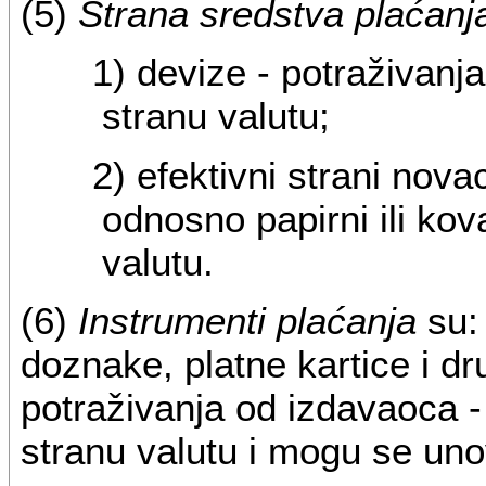
(5)
Strana sredstva plaćanj
1) devize - potraživanj
stranu valutu;
2) efektivni strani nova
odnosno papirni ili kov
valutu.
(6)
Instrumenti plaćanja
su: 
doznake, platne kartice i dr
potraživanja od izdavaoca -
stranu valutu i mogu se unov