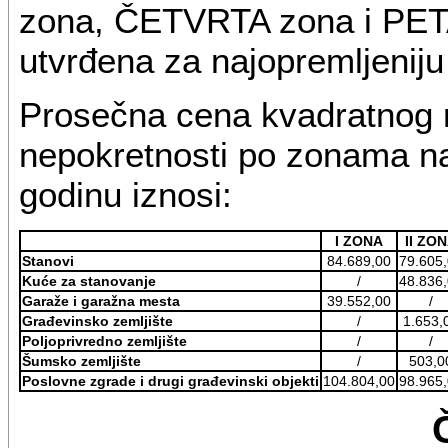
zona, ČETVRTA zona i PETA
utvrđena za najopremljeniju
Prosečna cena kvadratnog 
nepokretnosti po zonama na 
godinu iznosi:
I ZONA
II ZO
Stanovi
84.689,00
79.605
Kuće za stanovanje
/
48.836
Garaže i garažna mesta
39.552,00
/
Građevinsko zemljište
/
1.653,
Poljoprivredno zemljište
/
/
Šumsko zemljište
/
503,0
Poslovne zgrade i drugi građevinski objekti
104.804,00
98.965