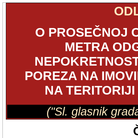
OD
O PROSEČNOJ 
METRA OD
NEPOKRETNOSTI
POREZA NA IMOVI
NA TERITORIJ
("Sl. glasnik grad