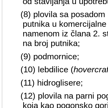
od stavljanja u upotrebu
(8) plovila sa posado
putnika u komercijalne 
namenom iz člana 2. st
na broj putnika;
(9) podmornice;
(10) lebdilice (
hovercraf
(11) hidroglisere;
(12) plovila na parni p
koja kao pogonsko goriv