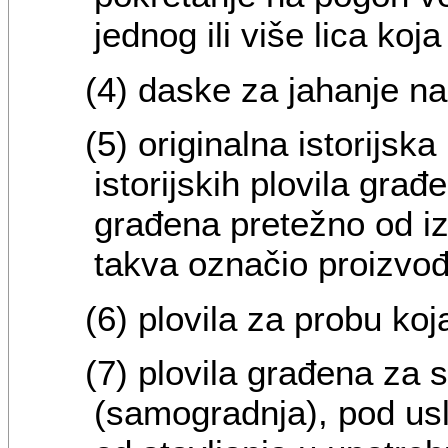
jednog ili više lica koja
(4) daske za jahanje na
(5) originalna istorijska
istorijskih plovila gra
građena pretežno od izv
takva označio proizvo
(6) plovila za probu koja
(7) plovila građena za 
(samogradnja), pod us