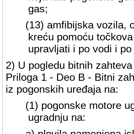
gas;
(13) amfibijska vozila,
kreću pomoću točkova i
upravljati i po vodi i p
2) U pogledu bitnih zahteva
Priloga 1 - Deo B - Bitni za
iz pogonskih uređaja
na:
(1) pogonske motore ug
ugradnju na:
a) plovila namenjena isk