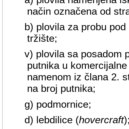
način označena od str
b) plovila za probu pod
tržište;
v) plovila sa posadom
putnika u komercijalne 
namenom iz člana 2. st
na broj putnika;
g) podmornice;
d) lebdilice (
hovercraft
)