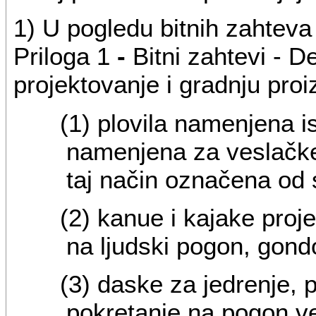
1) U pogledu bitnih zahteva 
Priloga 1
-
Bitni zahtevi - De
projektovanje i gradnju proi
(1) plovila namenjena is
namenjena za veslačke 
taj način označena od 
(2) kanue i kajake proj
na ljudski pogon, gondo
(3) daske za jedrenje, 
pokretanje na pogon ve