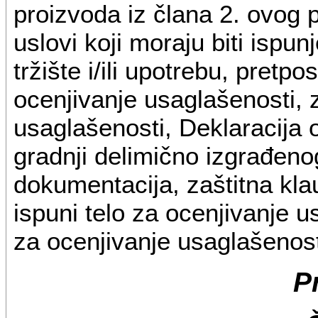
proizvoda iz člana 2. ovog pr
uslovi koji moraju biti ispun
tržište i/ili upotrebu, pret
ocenjivanje usaglašenosti, 
usaglašenosti, Deklaracija o
gradnji delimično izgrađenog
dokumentacija, zaštitna kla
ispuni telo za ocenjivanje 
za ocenjivanje usaglašenost
P