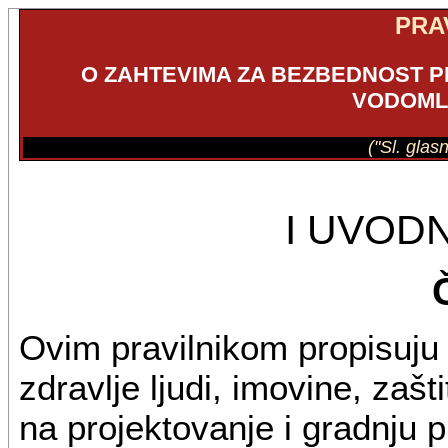
PRA
O ZAHTEVIMA ZA BEZBEDNOST PL
VODOML
("Sl. glas
I UVOD
Ovim pravilnikom propisuju 
zdravlje ljudi, imovine, zaš
na projektovanje i gradnju pl