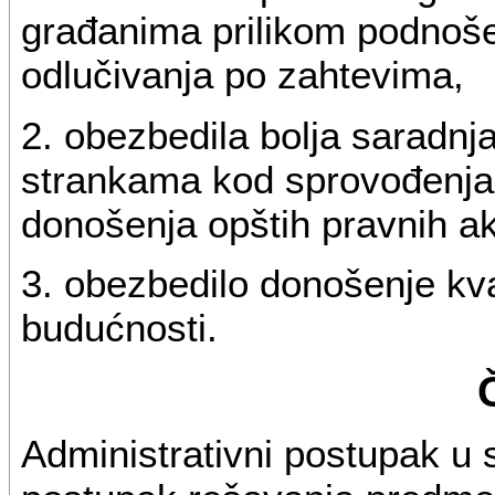
građanima prilikom podnoše
odlučivanja po zahtevima,
2. obezbedila bolja saradnj
strankama kod sprovođenja 
donošenja opštih pravnih ak
3. obezbedilo donošenje kval
budućnosti.
Administrativni postupak u 