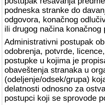
postupak rešavanja predm
podneska stranke do davanj
odgovora, konačnog odlučiv
ili drugog načina konačnog
Administrativni postupak ob
odobrenja, potvrde, licence
postupke u kojima je propis
obaveštenja stranaka u org
(odeljenje/odsek/grupa) koj
delatnosti odnosno za ostvar
postupci koji se sprovode 