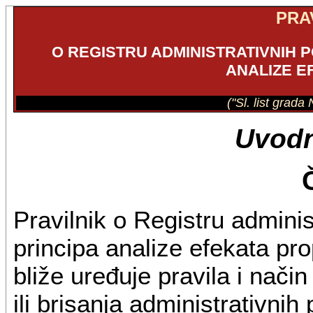
PRA
O REGISTRU ADMINISTRATIVNIH 
ANALIZE E
("Sl. list grad
Uvodn
Pravilnik o Registru admini
principa analize efekata pro
bliže uređuje pravila i način
ili brisanja administrativnih