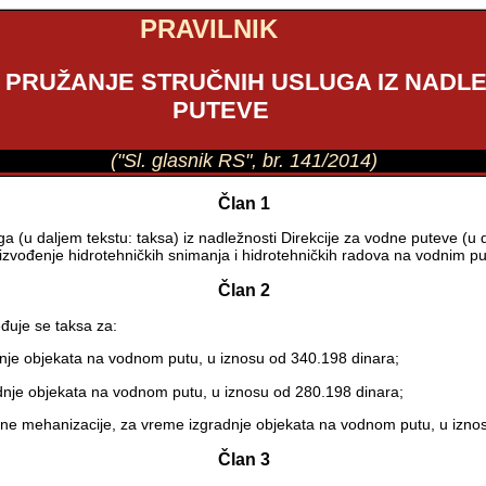
PRAVILNIK
A PRUŽANJE STRUČNIH USLUGA IZ NADL
PUTEVE
("Sl. glasnik RS", br. 141/2014)
Član 1
a (u daljem tekstu: taksa) iz nadležnosti Direkcije za vodne puteve (u 
zvođenje hidrotehničkih snimanja i hidrotehničkih radova na vodnim pu
Član 2
đuje se taksa za:
dnje objekata na vodnom putu, u iznosu od 340.198 dinara;
dnje objekata na vodnom putu, u iznosu od 280.198 dinara;
vne mehanizacije, za vreme izgradnje objekata na vodnom putu, u iznosu
Član 3