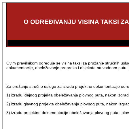
O ODREĐIVANJU VISINA TAKSI Z
Ovim pravilnikom određuje se visina taksi za pružanje stručnih uslug
dokumentacije, obeležavanje prepreka i objekata na vodnom putu, i
Za pružanje stručne usluge za izradu projektne dokumentacije odre
1) izradu idejnog projekta obeležavanja plovnog puta, nakon izgra
2) izradu glavnog projekta obeležavanja plovnog puta, nakon izgra
3) izradu projektne dokumentacije obeležavanja plovnog puta i plo