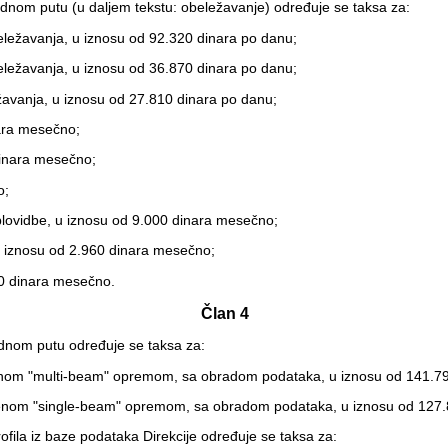
dnom putu (u daljem tekstu: obeležavanje) određuje se taksa za:
ežavanja, u iznosu od 92.320 dinara po danu;
ežavanja, u iznosu od 36.870 dinara po danu;
avanja, u iznosu od 27.810 dinara po danu;
ara mesečno;
dinara mesečno;
o;
plovidbe, u iznosu od 9.000 dinara mesečno;
u iznosu od 2.960 dinara mesečno;
0 dinara mesečno.
Član 4
odnom putu određuje se taksa za:
enom "multi-beam" opremom, sa obradom podataka, u iznosu od 141.79
enom "single-beam" opremom, sa obradom podataka, u iznosu od 127.
ofila iz baze podataka Direkcije određuje se taksa za: