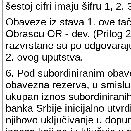
šestoj cifri imaju šifru 1, 2, 3
Obaveze iz stava 1. ove ta
Obrascu OR - dev. (Prilog 2)
razvrstane su po odgovaraj
2. ovog uputstva.
6. Pod subordiniranim oba
obavezna rezerva, u smisl
ukupan iznos subordinirani
banka Srbije inicijalno utvrd
njihovo uključivanje u dopu