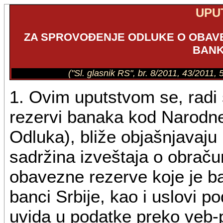
UPU
ZA SPROVOĐENJE ODLUKE O OBAV
BANK
("Sl. glasnik RS", br. 8/2011, 43/2011
1. Ovim uputstvom se, radi
rezervi banaka kod Narodne
Odluka), bliže objašnjavaju 
sadržina izveštaja o obrač
obavezne rezerve koje je b
banci Srbije, kao i uslovi 
uvida u podatke preko veb-