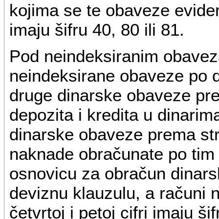
kojima se te obaveze evidenti
imaju šifru 40, 80 ili 81.
Pod neindeksiranim obavez
neindeksirane obaveze po d
druge dinarske obaveze pr
depozita i kredita u dinarima
dinarske obaveze prema stra
naknade obračunate po tim 
osnovicu za obračun dinars
deviznu klauzulu, a računi 
četvrtoj i petoj cifri imaju ši