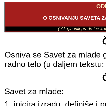
OD
O OSNIVANJU SAVETA 
("Sl. glasnik grada Lesko
Osniva se Savet za mlade 
radno telo (u daljem tekstu
Savet za mlade:
1. inicira izradu, definiše i