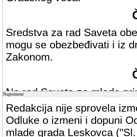
Sredstva za rad Saveta obe
mogu se obezbeđivati i iz d
Zakonom.
Na rad Saveta za mlade pri
Napomene
stalnih radnih tela Skupštin
Redakcija nije sprovela izm
Skupštine grada Leskovca.
Odluke o izmeni i dopuni O
mlade grada Leskovca ("Sl. 