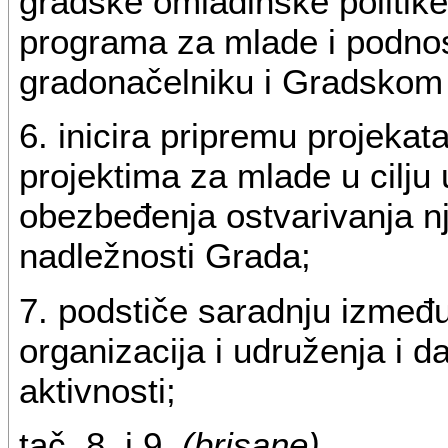
gradske omladinske politike 
programa za mlade i podnosi
gradonačelniku i Gradskom
6. inicira pripremu projekat
projektima za mlade u cilju
obezbeđenja ostvarivanja nj
nadležnosti Grada;
7. podstiče saradnju izmeđ
organizacija i udruženja i da
aktivnosti;
tač. 8. i 9.
(brisane)