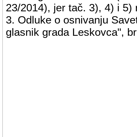
23/2014), jer tač. 3), 4) i 
Ova Odluka stupa na snagu 
3. Odluke o osnivanju Save
"Službenom glasniku grada
glasnik grada Leskovca", br
Samostalni član Odl
Odluke o osnivanj
Le
("Sl. glasnik grad