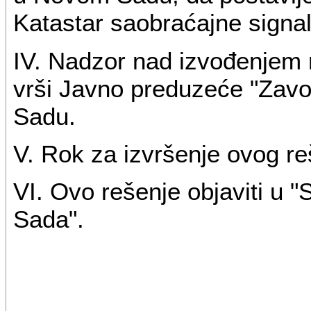
Katastar saobraćajne signal
IV. Nadzor nad izvođenjem r
vrši Javno preduzeće "Zav
Sadu.
V. Rok za izvršenje ovog re
VI. Ovo rešenje objaviti u 
Sada".