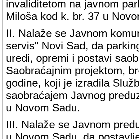
invaliditetom na javnom par
Miloša kod k. br. 37 u Nov
II. Nalaže se Javnom komu
servis" Novi Sad, da parkin
uredi, opremi i postavi saob
Saobraćajnim projektom, br
godine, koji je izradila Služ
saobraćajem Javnog preduz
u Novom Sadu.
III. Nalaže se Javnom pred
u Novom Sadu, da postavlj