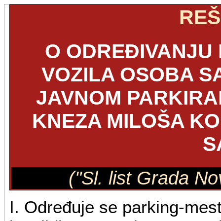
REŠ
O ODREĐIVANJU 
VOZILA OSOBA SA
JAVNOM PARKIRA
KNEZA MILOŠA KOD
S
("Sl. list Grada N
I. Određuje se parking-mes