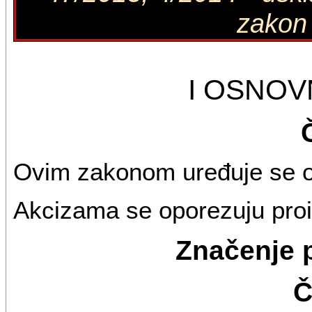
zakon 
I OSNO
Ovim zakonom uređuje se o
Akcizama se oporezuju proi
Značenje p
Č