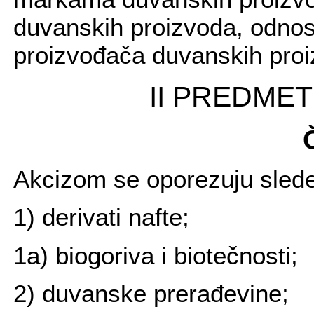
duvanskih proizvoda, odnos
proizvođača duvanskih proi
II PREDME
Akcizom se oporezuju slede
1) derivati nafte;
1a) biogoriva i biotečnosti;
2) duvanske prerađevine;