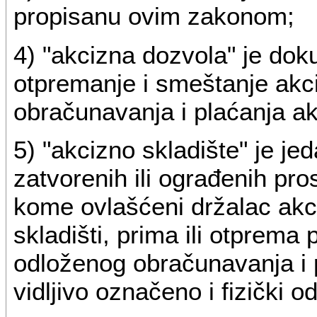
propisanu ovim zakonom;
4) "akcizna dozvola" je do
otpremanje i smeštanje akc
obračunavanja i plaćanja ak
5) "akcizno skladište" je j
zatvorenih ili ograđenih pros
kome ovlašćeni držalac akci
skladišti, prima ili otprem
odloženog obračunavanja i p
vidljivo označeno i fizički 