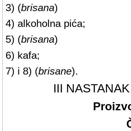
3) (
brisana
)
4) alkoholna pića;
5) (
brisana
)
6) kafa;
7) i 8) (
brisane
).
III NASTANA
Proizv