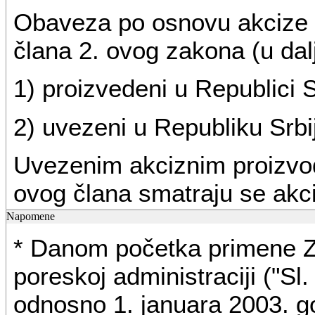
Obaveza po osnovu akcize n
člana 2. ovog zakona (u dalj
1) proizvedeni u Republici Sr
2) uvezeni u Republiku Srbi
Uvezenim akciznim proizvod
ovog člana smatraju se akci
skladu sa carinskim, odnos
Napomene
* Danom početka primene Z
poreskoj administraciji ("Sl.
(
odnosno 1. januara 2003. go