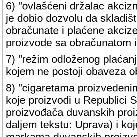
6) "ovlašćeni držalac akcizn
je dobio dozvolu da skladiš
obračunate i plaćene akcize
proizvode sa obračunatom 
7) "režim odloženog plaćanj
kojem ne postoji obaveza o
8) "cigaretama proizvedenim
koje proizvodi u Republici S
proizvođača duvanskih pro
daljem tekstu: Uprava) i ko
markama duvanskih proizvo