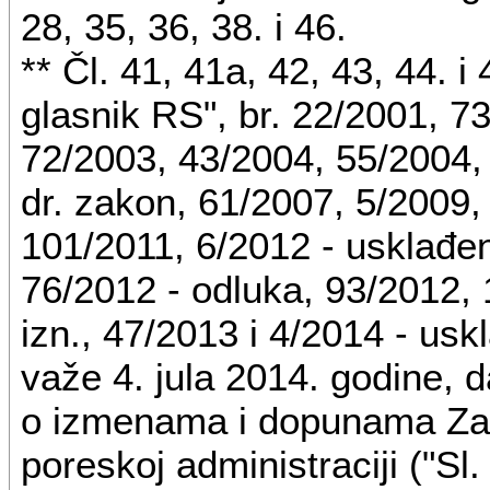
28, 35, 36, 38. i 46.
** Čl. 41, 41a, 42, 43, 44. 
(
glasnik RS", br. 22/2001, 7
72/2003, 43/2004, 55/2004,
IV OBVE
dr. zakon, 61/2007, 5/2009,
101/2011, 6/2012 - usklađeni
76/2012 - odluka, 93/2012, 
Obveznik akcize je proizvo
izn., 47/2013 i 4/2014 - uskl
proizvoda.
važe 4. jula 2014. godine,
Obveznik akcize je i:
o izmenama i dopunama Za
tač. 1) do 3) (
brisane
)
poreskoj administraciji ("Sl.