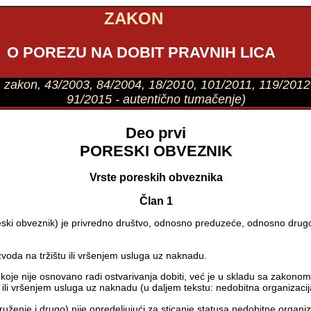
ZAKON
O POREZU NA DOBIT PRAVNIH LICA
dr. zakon, 43/2003, 84/2004, 18/2010, 101/2011, 119/2012
91/2015 - autentično tumačenje)
Deo prvi
PORESKI OBVEZNIK
Vrste poreskih obveznika
Član 1
eski obveznik) je privredno društvo, odnosno preduzeće, odnosno drugo p
voda na tržištu ili vršenjem usluga uz naknadu.
koje nije osnovano radi ostvarivanja dobiti, već je u skladu sa zakonom
ili vršenjem usluga uz naknadu (u daljem tekstu: nedobitna organizacij
uženje i drugo) nije opredeljujući za sticanje statusa nedobitne organi