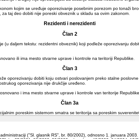
 zakonom kojim se uređuje oporezivanje posebnim porezom po tonaži brod
za taj deo dobiti nije poreski obveznik u skladu sa ovim zakonom.
Rezidenti i nerezidenti
Član 2
 (u daljem tekstu: rezidentni obveznik) koji podleže oporezivanju dobiti 
novano ili ima mesto stvarne uprave i kontrole na teritoriji Republike.
Član 3
že oporezivanju dobiti koju ostvari poslovanjem preko stalne poslovne je
trukog oporezivanja nije drukčije uređeno.
 osnovano i ima mesto stvarne uprave i kontrole van teritorije Republike
Član 3a
cijalnim poreskim sistemom smatra se teritorija sa poreskim suverenit
 pravnih lica ili onih koja ispunjavaju posebne uslove, kao i dividendi
anje dohotka građana, odnosno za onemogućavanje ili otežavanje utvrđi
oreskih činjenica koje bi bile od značaja za utvrđivanje poreskih obavez
nistraciji ("Sl. glasnik RS", br. 80/2002), odnosno 1. januara 2003. go