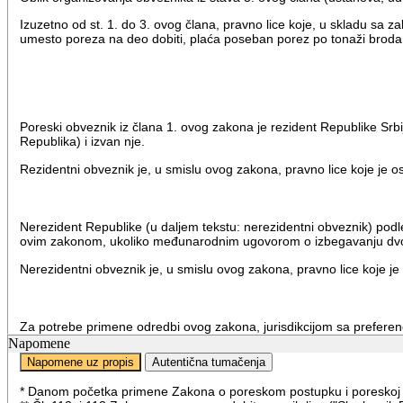
Izuzetno od st. 1. do 3. ovog člana, pravno lice koje, u skladu sa
umesto poreza na deo dobiti, plaća poseban porez po tonaži broda, 
Poreski obveznik iz člana 1. ovog zakona je rezident Republike Srbije
Republika) i izvan nje.
Rezidentni obveznik je, u smislu ovog zakona, pravno lice koje je os
Nerezident Republike (u daljem tekstu: nerezidentni obveznik) podle
ovim zakonom, ukoliko međunarodnim ugovorom o izbegavanju dvos
Nerezidentni obveznik je, u smislu ovog zakona, pravno lice koje je
Za potrebe primene odredbi ovog zakona, jurisdikcijom sa preferen
za značajno manje poresko opterećenje dobiti pravnih lica, bilo svih
Napomene
predviđenim odredbama ovog zakona i zakona koji uređuje oporeziv
Napomene uz propis
Autentična tumačenja
Republike Srbije i onemogućavanje ili otežavanje utvrđivanja onih p
preferencijalnim poreskim sistemom).
* Danom početka primene Zakona o poreskom postupku i poreskoj admi