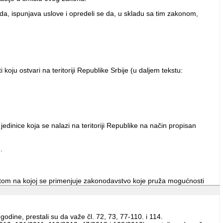
a, ispunjava uslove i opredeli se da, u skladu sa tim zakonom,
koju ostvari na teritoriji Republike Srbije (u daljem tekstu:
dinice koja se nalazi na teritoriji Republike na način propisan
.
etom na kojoj se primenjuje zakonodavstvo koje pruža mogućnosti
 koje ona raspodeljuju svojim osnivačima u poređenju sa onim
vanja stvarnih vlasnika pravnih lica od strane poreskih organa
a prema propisima Republike Srbije (u daljem tekstu: jurisdikcija sa
dine, prestali su da važe čl. 72, 73, 77-110. i 114.