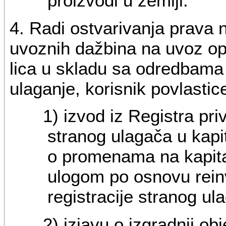
proizvodi u zemlji.
4. Radi ostvarivanja prava 
uvoznih dažbina na uvoz o
lica u skladu sa odredbama
ulaganje, korisnik povlasti
1) izvod iz Registra pri
stranog ulagača u kapi
o promenama na kapita
ulogom po osnovu reinv
registracije stranog ul
2) izjavu o izgradnji ob