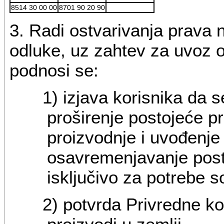
8514 30 00 00
8701 90 20 90
3. Radi ostvarivanja prava 
odluke, uz zahtev za uvoz
podnosi se:
1) izjava korisnika da 
proširenje postojeće p
proizvodnje i uvođenj
osavremenjavanje posto
isključivo za potrebe s
2) potvrda Privredne k