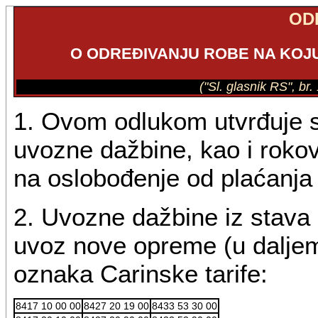
OD
O ODREĐIVANJU ROBE NA KOJ
("Sl. glasnik RS", br
1. Ovom odlukom utvrđuje s
uvozne dažbine, kao i rokovi
na oslobođenje od plaćanja
2. Uvozne dažbine iz stava 
uvoz nove opreme (u daljem 
oznaka Carinske tarife:
8417 10 00 00
8427 20 19 00
8433 53 30 00