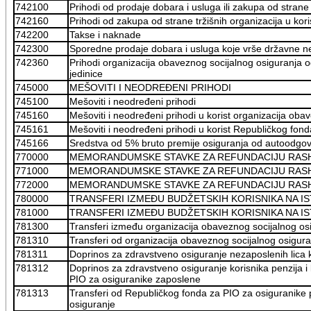
742100
Prihodi od prodaje dobara i usluga ili zakupa od strane 
742160
Prihodi od zakupa od strane tržišnih organizacija u kor
742200
Takse i naknade
742300
Sporedne prodaje dobara i usluga koje vrše državne ne
742360
Prihodi organizacija obaveznog socijalnog osiguranja 
jedinice
745000
MEŠOVITI I NEODREĐENI PRIHODI
745100
Mešoviti i neodređeni prihodi
745160
Mešoviti i neodređeni prihodi u korist organizacija oba
745161
Mešoviti i neodređeni prihodi u korist Republičkog fon
745166
Sredstva od 5% bruto premije osiguranja od autoodgov
770000
MEMORANDUMSKE STAVKE ZA REFUNDACIJU RAS
771000
MEMORANDUMSKE STAVKE ZA REFUNDACIJU RAS
772000
MEMORANDUMSKE STAVKE ZA REFUNDACIJU RAS
780000
TRANSFERI IZMEĐU BUDŽETSKIH KORISNIKA NA I
781000
TRANSFERI IZMEĐU BUDŽETSKIH KORISNIKA NA I
781300
Transferi između organizacija obaveznog socijalnog os
781310
Transferi od organizacija obaveznog socijalnog osigura
781311
Doprinos za zdravstveno osiguranje nezaposlenih lica k
781312
Doprinos za zdravstveno osiguranje korisnika penzija i
PIO za osiguranike zaposlene
781313
Transferi od Republičkog fonda za PIO za osiguranike 
osiguranje