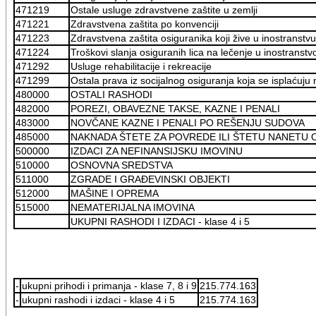
471219
Ostale usluge zdravstvene zaštite u zemlji
471221
Zdravstvena zaštita po konvenciji
471223
Zdravstvena zaštita osiguranika koji žive u inostranstvu
471224
Troškovi slanja osiguranih lica na lečenje u inostranstv
471292
Usluge rehabilitacije i rekreacije
471299
Ostala prava iz socijalnog osiguranja koja se isplaćuju 
480000
OSTALI RASHODI
482000
POREZI, OBAVEZNE TAKSE, KAZNE I PENALI
483000
NOVČANE KAZNE I PENALI PO REŠENJU SUDOVA
485000
NAKNADA ŠTETE ZA POVREDE ILI ŠTETU NANETU
500000
IZDACI ZA NEFINANSIJSKU IMOVINU
510000
OSNOVNA SREDSTVA
511000
ZGRADE I GRAĐEVINSKI OBJEKTI
512000
MAŠINE I OPREMA
515000
NEMATERIJALNA IMOVINA
UKUPNI RASHODI I IZDACI - klase 4 i 5
-
ukupni prihodi i primanja - klase 7, 8 i 9
215.774.163
-
ukupni rashodi i izdaci - klase 4 i 5
215.774.163