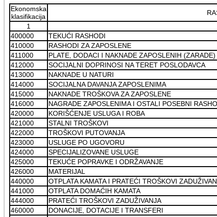
Ekonomska
RA
klasifikacija
1
400000
TEKUĆI RASHODI
410000
RASHODI ZA ZAPOSLENE
411000
PLATE, DODACI I NAKNADE ZAPOSLENIH (ZARADE)
412000
SOCIJALNI DOPRINOSI NA TERET POSLODAVCA
413000
NAKNADE U NATURI
414000
SOCIJALNA DAVANJA ZAPOSLENIMA
415000
NAKNADE TROŠKOVA ZA ZAPOSLENE
416000
NAGRADE ZAPOSLENIMA I OSTALI POSEBNI RASHO
420000
KORIŠĆENJE USLUGA I ROBA
421000
STALNI TROŠKOVI
422000
TROŠKOVI PUTOVANJA
423000
USLUGE PO UGOVORU
424000
SPECIJALIZOVANE USLUGE
425000
TEKUĆE POPRAVKE I ODRŽAVANJE
426000
MATERIJAL
440000
OTPLATA KAMATA I PRATEĆI TROŠKOVI ZADUŽIVAN
441000
OTPLATA DOMAĆIH KAMATA
444000
PRATEĆI TROŠKOVI ZADUŽIVANJA
460000
DONACIJE, DOTACIJE I TRANSFERI