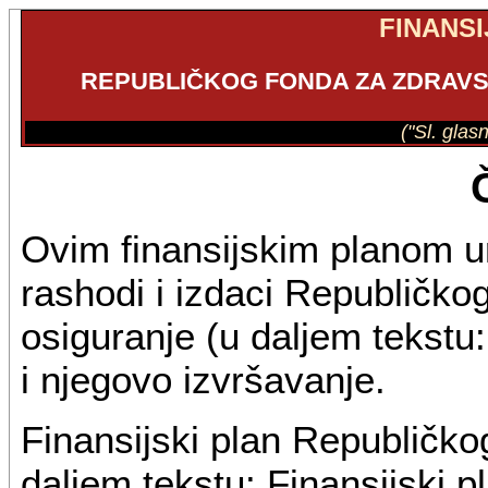
FINANSI
REPUBLIČKOG FONDA ZA ZDRAVS
("Sl. glas
Ovim finansijskim planom ur
rashodi i izdaci Republičko
osiguranje (u daljem tekstu
i njegovo izvršavanje.
Finansijski plan Republičko
daljem tekstu: Finansijski pl