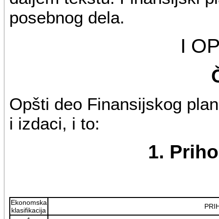
posebnog dela.
I O
Opšti deo Finansijskog plana
i izdaci, i to:
1. Priho
Ekonomska
PRI
klasifikacija