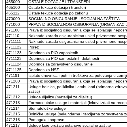
465000
OSTALE DOTACIJE I TRANSFERI
465100
Ostale tekuće dotacije i transferi
465112
Ostale tekuće dotacije po zakonu
470000
SOCIJALNO OSIGURANJE I SOCIJALNA ZAŠTITA
471000
PRAVA IZ SOCIJALNOG OSIGURANJA (ORGANIZAC
471100
Prava iz socijalnog osiguranja koja se isplaćuju nepo
471110
Naknade zarada osiguranicima usled privremene nesp
4711111
Naknade zarada osiguranicima usled privremene nespo
4711122
Porez
4711123
Doprinos za PIO zaposlenih
4711123
Doprinos za PIO samostalnih delatnosti
4711124
Doprinos za zdravstveno osiguranje
4711125
Doprinos za NSZ
471191
Isplate dnevnica i putnih troškova za putovanja u zemlji
471200
Prava iz socijalnog osiguranja koja se isplaćuju nepo
471211
Usluge bolnica, poliklinika i ambulanti (primarna zdra
zaštiti)
471212
Usluge dijalize (materijal za dijalizu)
471213
Farmaceutske usluge i materijali (lekovi izdati na recep
471214
Stomatološke usluge
471215
Bolničke usluge (sekundarna i tercijarna zdravstvena z
471216
Pomagala i naprave
471217
Usluge koje pružaju ustanove socijalne zaštite