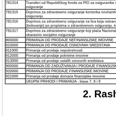
781314
Transferi od Republičkog fonda za PIO za osiguranike 
osiguranje
781315
Doprinos za zdravstveno osiguranje korisnika novčanih
osiguranju
781316
Doprinos za zdravstveno osiguranje za lica koja ostv
(bolovanje) po propisima o zdravstvenom osiguranju, ko
781317
Doprinos za zdravstveno osiguranje koji plaća Naciona
obavezno socijalno osiguranje
800000
PRIMANJA OD PRODAJE NEFINANSIJSKE IMOVINE
810000
PRIMANJA OD PRODAJE OSNOVNIH SREDSTAVA
811000
Primanja od prodaje nepokretnosti
812000
Primanja od prodaje pokretne imovine
813000
Primanja od prodaje ostalih osnovnih sredstava
900000
PRIMANJA OD ZADUŽIVANJA I PRODAJE FINANSIJS
920000
PRIMANJA OD PRODAJE FINANSIJSKE IMOVINE
921000
Primanja od prodaje domaće finansijske imovine
UKUPNI PRIHODI I PRIMANJA - klase 7, 8 i 9
2. Rash