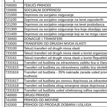
1
700000
TEKUĆI PRIHODI
720000
SOCIJALNI DOPRINOSI
721000
Doprinosi za socijalno osiguranje
721100
Doprinosi za socijalno osiguranje na teret zaposlenih
721200
Doprinosi za socijalno osiguranje na teret poslodavca
721300
Doprinosi za socijalno osiguranje lica koja obavljaju sa
721400
Doprinosi za socijalno osiguranje koji se ne mogu razvr
730000
DONACIJE I TRANSFERI
733000
TRANSFERI OD DRUGIH NIVOA VLASTI
733100
Tekući transferi od drugih nivoa vlasti
733160
Tekući transferi od drugih nivoa vlasti u korist organiz
733161
Tekući transferi od drugih nivoa vlasti u korist Republ
7331611
Transferi od budžeta za zdravstvenu zaštitu lica iz čla
7331615
Transferi od budžeta za zdravstvenu zaštitu lica obolelih
7331616
Transferi od budžeta - 35% naknade zarade usled priv
trudnoće
7331617
Transferi od budžeta po osnovu doprinosa za zdravstv
7331618
Transferi od budžeta zbog smanjene stope doprinosa z
7331619
Transferi od budžeta usled očekivanog odliva zaposle
740000
DRUGI PRIHODI
741000
PRIHODI OD IMOVINE
742000
PRIHODI OD PRODAJE DOBARA I USLUGA