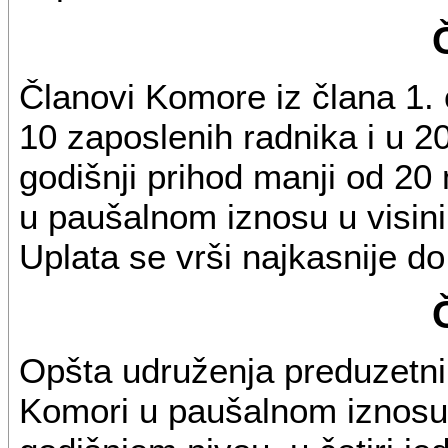
Članovi Komore iz člana 1. 
10 zaposlenih radnika i u 20
godišnji prihod manji od 20 
u paušalnom iznosu u visin
Uplata se vrši najkasnije d
Opšta udruženja preduzetnik
Komori u paušalnom iznosu