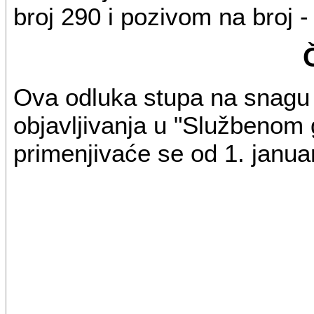
broj 290 i pozivom na broj -
Ova odluka stupa na snag
objavljivanja u "Službenom 
primenjivaće se od 1. janua