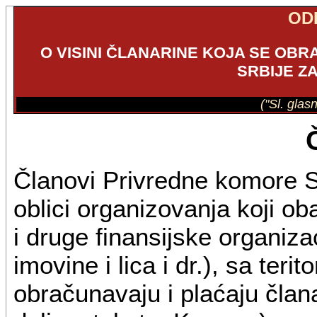
OD
O VISINI ČLANARINE KOJA SE OB
SRBIJE ZA
("Sl. glas
Članovi Privredne komore Sr
oblici organizovanja koji ob
i druge finansijske organiza
imovine i lica i dr.), sa terit
obračunavaju i plaćaju člana