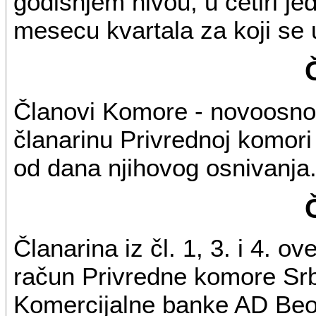
godišnjem nivou, u četiri j
mesecu kvartala za koji se 
Članovi Komore - novoosnova
članarinu Privrednoj komori
od dana njihovog osnivanja
Članarina iz čl. 1, 3. i 4. o
račun Privredne komore Srb
Komercijalne banke AD Beo