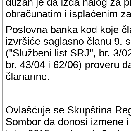
dužan je da izda nalog za 
obračunatim i isplaćenim z
Poslovna banka kod koje čl
izvršiće saglasno članu 9. 
("Službeni list SRJ", br. 3/0
br. 43/04 i 62/06) proveru d
članarine.
Ovlašćuje se Skupština Re
Sombor da donosi izmene i 