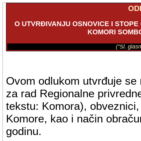
OD
O UTVRĐIVANJU OSNOVICE I STOP
KOMORI SOMBO
("Sl. glas
Ovom odlukom utvrđuje se 
za rad Regionalne privred
tekstu: Komora), obveznici, 
Komore, kao i način obračun
godinu.