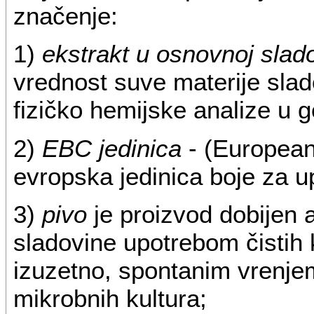
značenje:
1)
ekstrakt u osnovnoj slado
vrednost suve materije slad
fizičko hemijske analize u 
2)
EBC jedinica
- (European
evropska jedinica boje za up
3)
pivo
je proizvod dobijen 
sladovine upotrebom čistih 
izuzetno, spontanim vrenje
mikrobnih kultura;