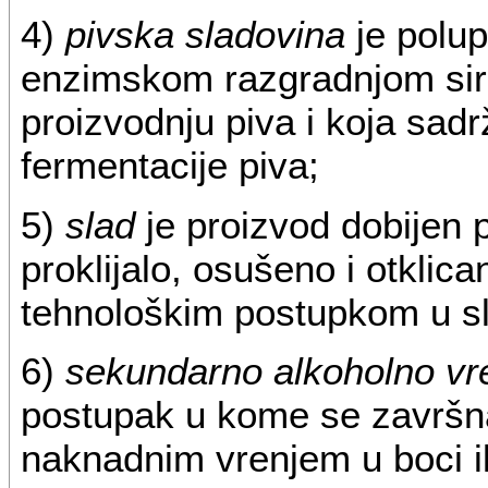
4)
pivska sladovina
je polup
enzimskom razgradnjom siro
proizvodnju piva i koja sad
fermentacije piva;
5)
slad
je proizvod dobijen 
proklijalo, osušeno i otklic
tehnološkim postupkom u s
6)
sekundarno alkoholno vr
postupak u kome se završna
naknadnim vrenjem u boci il