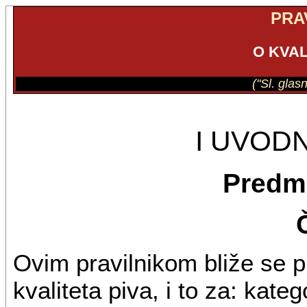
PRA
O KVAL
("Sl. glas
I UVOD
Predm
Ovim pravilnikom bliže se p
kvaliteta piva, i to za: kateg