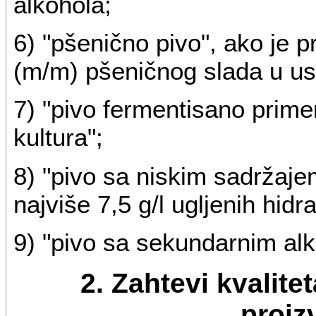
alkohola;
6) "pšenično pivo", ako je
(m/m) pšeničnog slada u us
7) "pivo fermentisano prim
kultura";
8) "pivo sa niskim sadržajem
najviše 7,5 g/l ugljenih hidra
9) "pivo sa sekundarnim al
2. Zahtevi kvalite
proiz