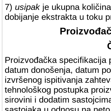
7)
usipak
je ukupna količina
dobijanje ekstrakta u toku p
Proizvođač
Proizvođačka specifikacija p
datum donošenja, datum po
izvršenog ispitivanja zahtev
tehnološkog postupka proiz
sirovini i dodatim sastojci
sastojaka u odnosu na neto