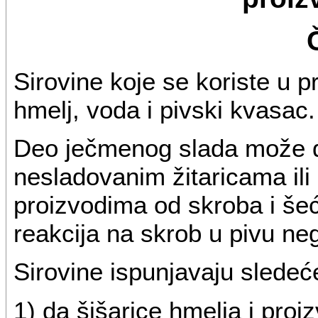
Sirovine koje se koriste u p
hmelj, voda i pivski kvasac.
Deo ječmenog slada može d
nesladovanim žitaricama ili 
proizvodima od skroba i še
reakcija na skrob u pivu ne
Sirovine ispunjavaju sledeć
1) da šišarice hmelja i proi