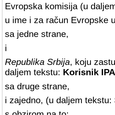
Evropska komisija (u dalje
u ime i za račun Evropske u
sa jedne strane,
i
Republika Srbija
, koju zas
daljem tekstu:
Korisnik IPA 
sa druge strane,
i zajedno, (u daljem tekstu:
s obzirom na to: