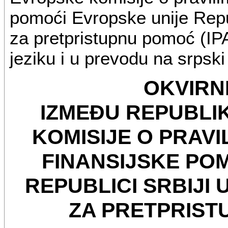
pomoći Evropske unije Repub
za pretpristupnu pomoć (IPA
jeziku i u prevodu na srpski 
OKVIRN
IZMEĐU REPUBLIK
KOMISIJE O PRAV
FINANSIJSKE PO
REPUBLICI SRBIJI
ZA PRETPRISTU