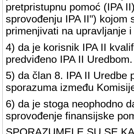
pretpristupnu pomoć (IPA II
sprovođenju IPA II") kojom 
primenjivati na upravljanje i
4) da je korisnik IPA II kvali
predviđeno IPA II Uredbom.
5) da član 8. IPA II Uredbe 
sporazuma između Komisije i
6) da je stoga neophodno da
sprovođenje finansijske pomo
SPORAZUMELE SU SE KA