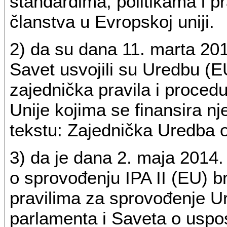
standardima, politikama i p
članstva u Evropskoj uniji.
2) da su dana 11. marta 201
Savet usvojili su Uredbu (E
zajednička pravila i proced
Unije kojima se finansira nj
tekstu: Zajednička Uredba 
3) da je dana 2. maja 2014.
o sprovođenju IPA II (EU) 
pravilima za sprovođenje 
parlamenta i Saveta o uspos