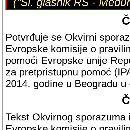
("Sl. glasnik RS - Među
Č
Potvrđuje se Okvirni spora
Evropske komisije o pravili
pomoći Evropske unije Repub
za pretpristupnu pomoć (IPA
2014. godine u Beogradu u 
Č
Tekst Okvirnog sporazuma i
Evropske komisije o pravili