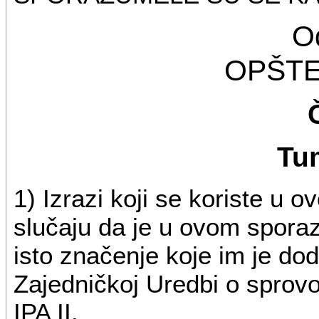
Od
OPŠT
Tu
1) Izrazi koji se koriste u
slučaju da je u ovom sporaz
isto značenje koje im je dod
Zajedničkoj Uredbi o sprovo
IPA II.