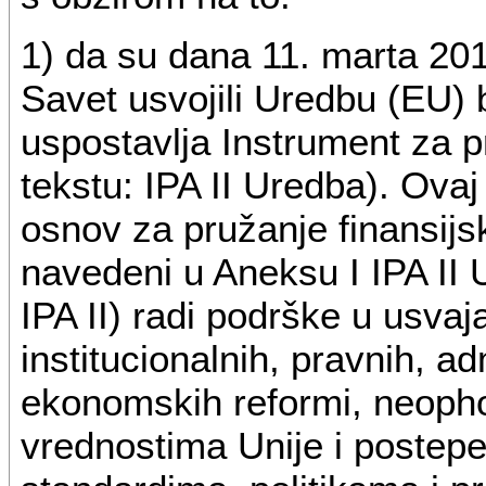
1) da su dana 11. marta 201
Savet usvojili Uredbu (EU) 
uspostavlja Instrument za 
tekstu: IPA II Uredba). Ovaj
osnov za pružanje finansijs
navedeni u Aneksu I IPA II 
IPA II) radi podrške u usvaja
institucionalnih, pravnih, adm
ekonomskih reformi, neopho
vrednostima Unije i postep