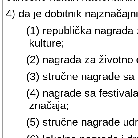
4) da je dobitnik najznačajni
(1) republička nagrada
kulture;
(2) nagrada za životno 
(3) stručne nagrade sa
(4) nagrade sa festival
značaja;
(5) stručne nagrade ud