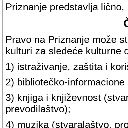
Priznanje predstavlja lično
Pravo na Priznanje može st
kulturi za sledeće kulturne d
1) istraživanje, zaštita i ko
2) bibliotečko-informacione 
3) knjiga i književnost (stva
prevodilaštvo);
4) muzika (stvaralaštvo, prod