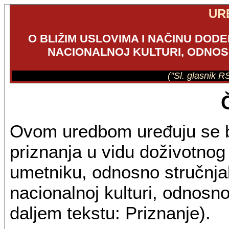
UR
O BLIŽIM USLOVIMA I NAČINU DOD
NACIONALNOJ KULTURI, ODNOS
("Sl. glasnik R
Ovom uredbom uređuju se bli
priznanja u vidu doživotn
umetniku, odnosno stručnjak
nacionalnoj kulturi, odnosno
daljem tekstu: Priznanje).