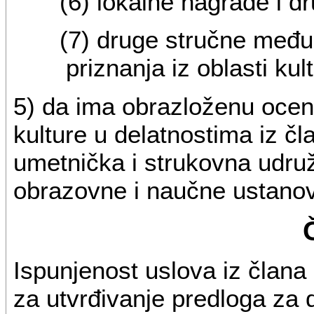
(6) lokalne nagrade i d
(7) druge stručne međ
priznanja iz oblasti kul
5) da ima obrazloženu ocenu
kulture u delatnostima iz čl
umetnička i strukovna udruž
obrazovne i naučne ustano
Ispunjenost uslova iz člana
za utvrđivanje predloga za 