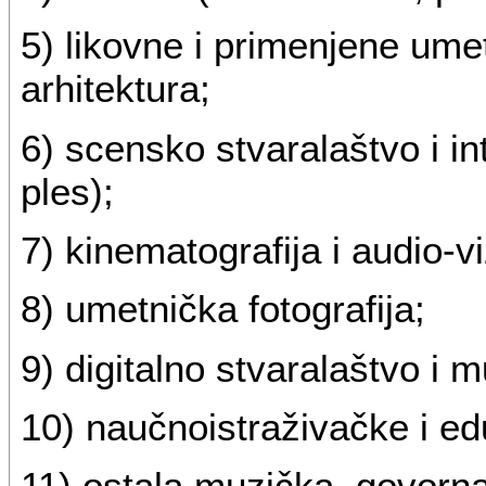
5) likovne i primenjene umet
arhitektura;
6) scensko stvaralaštvo i in
ples);
7) kinematografija i audio-v
8) umetnička fotografija;
9) digitalno stvaralaštvo i mu
10) naučnoistraživačke i edu
11) ostala muzička, govorna