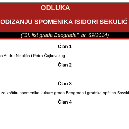
ODLUKA
PODIZANJU SPOMENIKA ISIDORI SEKULIĆ
("Sl. list grada Beograda", br. 89/2014)
Član 1
ca Andre Nikolića i Petra Čajkovskog.
Član 2
Član 3
d za zaštitu spomenika kulture grada Beograda i gradska opština Savsk
Član 4