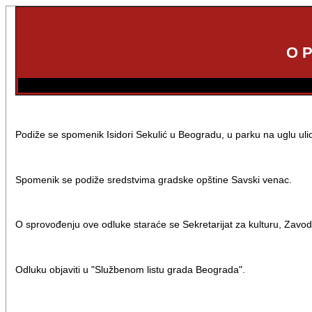
O 
Podiže se spomenik Isidori Sekulić u Beogradu, u parku na uglu uli
Spomenik se podiže sredstvima gradske opštine Savski venac.
O sprovođenju ove odluke staraće se Sekretarijat za kulturu, Zavo
Odluku objaviti u "Službenom listu grada Beograda".