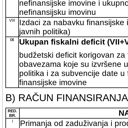
nefinansijske imovine i ukupn
nefinansijsku imovinu
VIII
Izdaci za nabavku finansijske 
javnih politika)
IX
Ukupan fiskalni deficit (VII+V
budžetski deficit korigovan za 
obavezama koje su izvršene u 
politika i za subvencije date u 
finansijske imovine
B) RAČUN FINANSIRANJA
RED.
N
BR.
I
Primanja od zaduživanja i pro