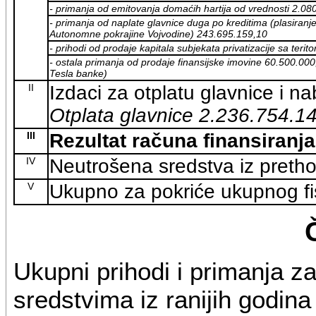
- primanja od emitovanja domaćih hartija od vrednosti 2.08
- primanja od naplate glavnice duga po kreditima (plasiranj
Autonomne pokrajine Vojvodine) 243.695.159,10
- prihodi od prodaje kapitala subjekata privatizacije sa ter
- ostala primanja od prodaje finansijske imovine 60.500.000
Tesla banke)
II
Izdaci za otplatu glavnice i n
Otplata glavnice 2.236.754.1
III
Rezultat računa finansiranja (
IV
Neutrošena sredstva iz preth
V
Ukupno za pokriće ukupnog fisk
Ukupni prihodi i primanja 
sredstvima iz ranijih godina 