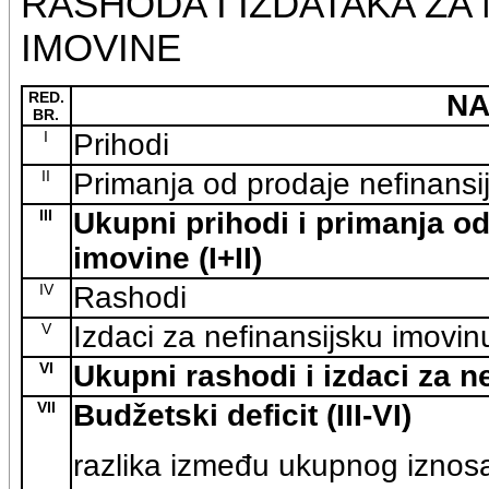
RASHODA I IZDATAKA ZA
IMOVINE
RED.
NA
BR.
I
Prihodi
II
Primanja od prodaje nefinansi
III
Ukupni prihodi i primanja od
imovine (I+II)
IV
Rashodi
V
Izdaci za nefinansijsku imovin
VI
Ukupni rashodi i izdaci za n
VII
Budžetski deficit (III-VI)
razlika između ukupnog iznosa