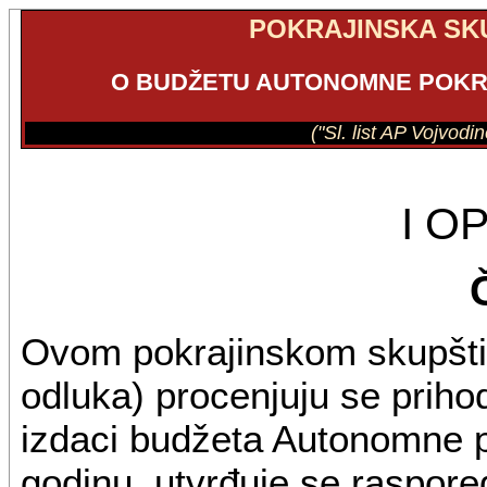
POKRAJINSKA SK
O BUDŽETU AUTONOMNE POKRA
("Sl. list AP Vojvodin
I O
Ovom pokrajinskom skupšti
odluka) procenjuju se prihodi
izdaci budžeta Autonomne p
godinu, utvrđuje se raspore