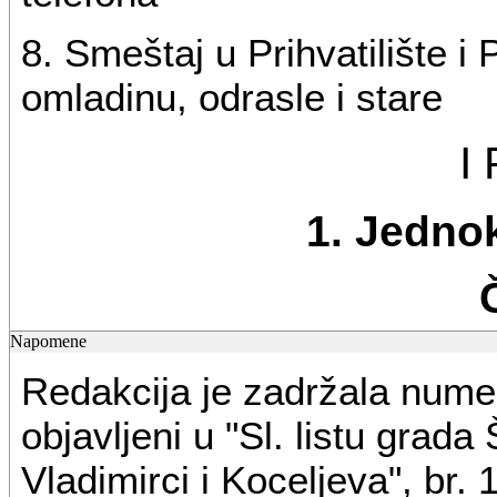
8. Smeštaj u Prihvatilište i
omladinu, odrasle i stare
I
1. Jedno
Napomene
Pravo na jednokratnu pomoć 
Redakcija je zadržala numer
se iznenada ili trenutno nađ
objavljeni u "Sl. listu grada
ne mogu samostalno prevazić
Vladimirci i Koceljeva", br. 
zadovoljavanja osnovnih živ