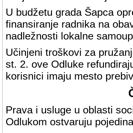
U budžetu grada Šapca opre
finansiranje radnika na obav
nadležnosti lokalne samoup
Učinjeni troškovi za pružanje
st. 2. ove Odluke refundiraj
korisnici imaju mesto prebiv
Prava i usluge u oblasti so
Odlukom ostvaruju pojedinac