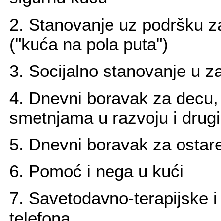
2. Stanovanje uz podršku z
("kuća na pola puta")
3. Socijalno stanovanje u z
4. Dnevni boravak za decu, 
smetnjama u razvoju i dru
5. Dnevni boravak za ostarel
6. Pomoć i nega u kući
7. Savetodavno-terapijske i
telefona