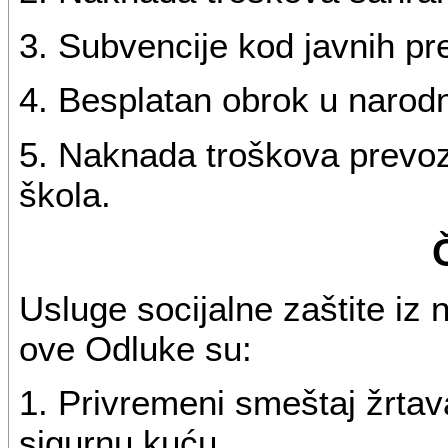
3. Subvencije kod javnih p
4. Besplatan obrok u narodno
5. Naknada troškova prevoz
škola.
Usluge socijalne zaštite iz
ove Odluke su:
1. Privremeni smeštaj žrtav
sigurnu kuću