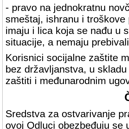
- pravo na jednokratnu nov
smeštaj, ishranu i troškove
imaju i lica koja se nađu u 
situacije, a nemaju prebivali
Korisnici socijalne zaštite mo
bez državljanstva, u skladu 
zaštiti i međunarodnim ugo
Sredstva za ostvarivanje pr
ovoj Odluci obezbeđuju se 