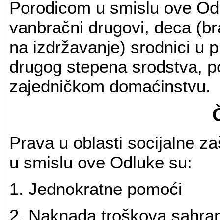
Porodicom u smislu ove Odl
vanbračni drugovi, deca (b
na izdržavanje) srodnici u pr
drugog stepena srodstva, p
zajedničkom domaćinstvu.
Prava u oblasti socijalne za
u smislu ove Odluke su:
1. Jednokratne pomoći
2. Naknada troškova sahran