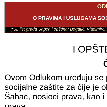
OD
O PRAVIMA I USLUGAMA SO
("Sl. list grada Šapca i opština: Bogatić, Vladimirc
I OPŠ
Ovom Odlukom uređuju se pr
socijalne zaštite za čije je
Šabac, nosioci prava, kao i n
prava.