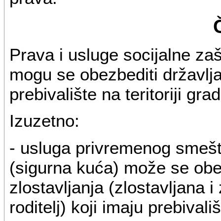
Prava i usluge socijalne z
mogu se obezbediti državlja
prebivalište na teritoriji gr
Izuzetno:
- usluga privremenog smešta
(sigurna kuća) može se obe
zlostavljanja (zlostavljana 
roditelj) koji imaju prebivali