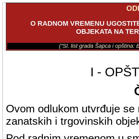
OD
O RADNOM VREMENU UGOSTITEL
OBJEKATA NA TER
("Sl. list grada Šapca i opština: 
I - OP
Ovom odlukom utvrđuje se r
zanatskih i trgovinskih objek
Pod radnim vremenom u smi