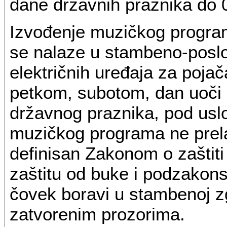
dane državnih praznika do
Izvođenje muzičkog programa
se nalaze u stambeno-posl
električnih uređaja za poja
petkom, subotom, dan uoči 
državnog praznika, pod usl
muzičkog programa ne prela
definisan Zakonom o zašti
zaštitu od buke i podzakons
čovek boravi u stambenoj zgr
zatvorenim prozorima.