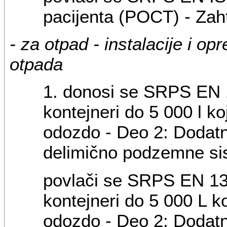
pacijenta (POCT) - Zaht
- za otpad - instalacije i o
otpada
1. donosi se SRPS EN 1
kontejneri do 5 000 l k
odozdo - Deo 2: Dodatn
delimično podzemne si
povlači se SRPS EN 130
kontejneri do 5 000 L k
odozdo - Deo 2: Dodatn