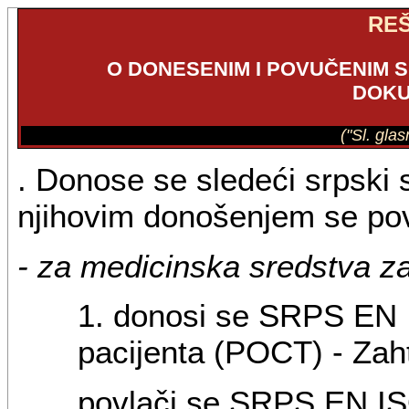
RE
O DONESENIM I POVUČENIM 
DOKU
("Sl. gla
. Donose se sledeći srpski 
njihovim donošenjem se po
- za medicinska sredstva za 
1. donosi se SRPS EN I
pacijenta (POCT) - Zaht
povlači se SRPS EN ISO