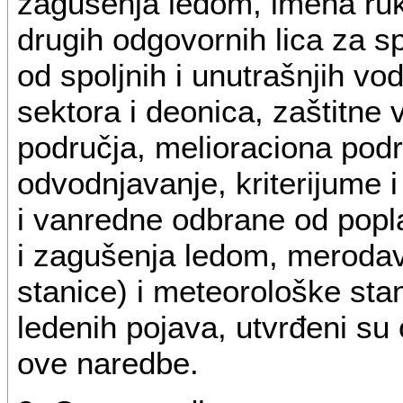
zagušenja ledom, imena ruk
drugih odgovornih lica za 
od spoljnih i unutrašnjih v
sektora i deonica, zaštitne
područja, melioraciona podr
odvodnjavanje, kriterijume 
i vanredne odbrane od popla
i zagušenja ledom, meroda
stanice) i meteorološke sta
ledenih pojava, utvrđeni su
ove naredbe.