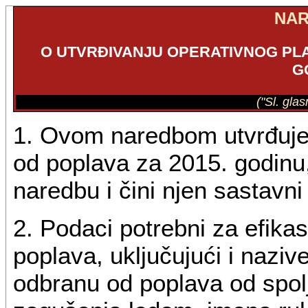
NA
O UTVRĐIVANJU OPERATIVNOG PLA
G
("Sl. gla
1. Ovom naredbom utvrđuje 
od poplava za 2015. godinu
naredbu i čini njen sastavni
2. Podaci potrebni za efik
poplava, uključujući i naziv
odbranu od poplava od spoljn