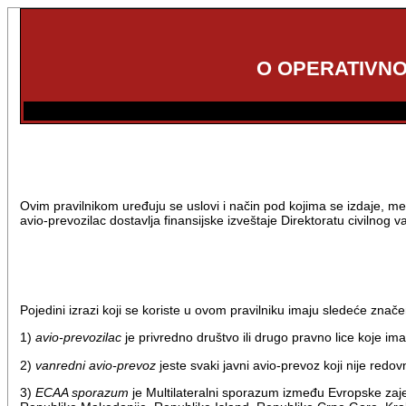
O OPERATIVNO
Ovim pravilnikom uređuju se uslovi i način pod kojima se izdaje, me
avio-prevozilac dostavlja finansijske izveštaje Direktoratu civilnog 
Pojedini izrazi koji se koriste u ovom pravilniku imaju sledeće znače
1)
avio-prevozilac
je privredno društvo ili drugo pravno lice koje im
2)
vanredni avio-prevoz
jeste svaki javni avio-prevoz koji nije redo
3)
ECAA sporazum
je Multilateralni sporazum između Evropske zaje