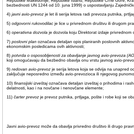
Republike Makedonije, Republike Island, Republike Crne Gore, Kral
bezbednosti UN 1244 od 10. juna 1999) o uspostavljanju Zajednič
4)
javni avio-prevoz
je let ili serija letova radi prevoza putnika, pr
5)
odgovorni rukovodilac
je lice u privrednom društvu ili drugom pra
6)
operativna dozvola
je dozvola koju Direktorat izdaje privrednom 
7)
poslovni plan
označava detaljan opis planiranih poslovnih aktivnos
ekonomskim posledicama ovih aktivnosti;
8)
potvrda o osposobljenosti za obavljanje javnog avio-prevoza (A
koji omogućavaju da bezbedno obavlja onu vrstu javnog avio-prev
9)
redovan avio-prevoz
je serija letova koja se odvija na unapred od
zaključuje neposredno između avio-prevozioca ili njegovog punomoć
10)
finansijski izveštaj
označava detaljan izveštaj o prihodima i ras
delatnosti, kao i na novčane i nenovčane elemente;
11)
čarter prevoz
je prevoz putnika, prtljaga, pošte i robe koji se o
Javni avio-prevoz može da obavlja privredno društvo ili drugo pravn