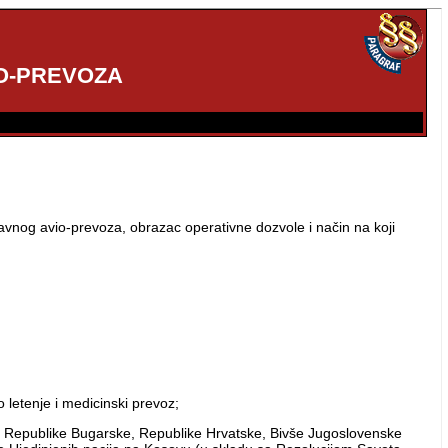
IO-PREVOZA
javnog avio-prevoza, obrazac operativne dozvole i način na koji
 letenje i medicinski prevoz;
e, Republike Bugarske, Republike Hrvatske, Bivše Jugoslovenske