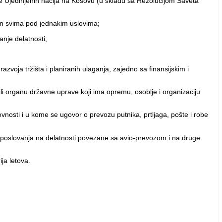
e Ujedinjenih nacija na Kosovu (u skladu sa Rezolucijom Saveta
tupan svima pod jednakim uslovima;
anje delatnosti;
zvoja tržišta i planiranih ulaganja, zajedno sa finansijskim i
ili organu državne uprave koji ima opremu, osoblje i organizaciju
dovnosti i u kome se ugovor o prevozu putnika, prtljaga, pošte i robe
 poslovanja na delatnosti povezane sa avio-prevozom i na druge
ja letova.