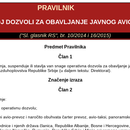
PRAVILNIK
J DOZVOLI ZA OBAVLJANJE JAVNOG AV
("Sl. glasnik RS", br. 10/2014 i 16/2015)
Predmet Pravilnika
Član 1
nja, suspenduje ili stavlja van snage operativna dozvola za obavljanje 
vazduhoplovstva Republike Srbije (u daljem tekstu: Direktorat).
Značenje izraza
Član 2
nje:
a operativnu dozvolu;
vni avio-prevoz i naročito obuhvata čarter prevoz, avio-taksi, panoramsko
dnice i njenih država članica, Republike Albanije, Bosne i Hercegovin