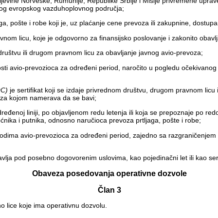
jevine Norveške, Rumunije, Republike Srbije i Misije privremene uprav
kog evropskog vazduhoplovnog područja;
tljaga, pošte i robe koji je, uz plaćanje cene prevoza ili zakupnine, dos
vnom licu, koje je odgovorno za finansijsko poslovanje i zakonito obavlj
društvu ili drugom pravnom licu za obavljanje javnog avio-prevoza;
ti avio-prevozioca za određeni period, naročito u pogledu očekivanog ra
OC)
je sertifikat koji se izdaje privrednom društvu, drugom pravnom licu 
oza kojom namerava da se bavi;
ređenoj liniji, po objavljenom redu letenja ili koja se prepoznaje po re
nika i putnika, odnosno naručioca prevoza prtljaga, pošte i robe;
hodima avio-prevozioca za određeni period, zajedno sa razgraničenjem
bavlja pod posebno dogovorenim uslovima, kao pojedinačni let ili kao seri
Obaveza posedovanja operativne dozvole
Član 3
o lice koje ima operativnu dozvolu.