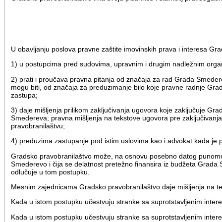
U obavljanju poslova pravne zaštite imovinskih prava i interesa G
1) u postupcima pred sudovima, upravnim i drugim nadležnim org
2) prati i proučava pravna pitanja od značaja za rad Grada Smederev
mogu biti, od značaja za preduzimanje bilo koje pravne radnje Gra
zastupa;
3) daje mišljenja prilikom zaključivanja ugovora koje zaključuje 
Smedereva; pravna mišljenja na tekstove ugovora pre zaključivan
pravobranilaštvu;
4) preduzima zastupanje pod istim uslovima kao i advokat kada je
Gradsko pravobranilaštvo može, na osnovu posebno datog punomoćj
Smederevo i čija se delatnost pretežno finansira iz budžeta Grada
odlučuje u tom postupku.
Mesnim zajednicama Gradsko pravobranilaštvo daje mišljenja na te
Kada u istom postupku učestvuju stranke sa suprotstavljenim inte
Kada u istom postupku učestvuju stranke sa suprotstavljenim inter