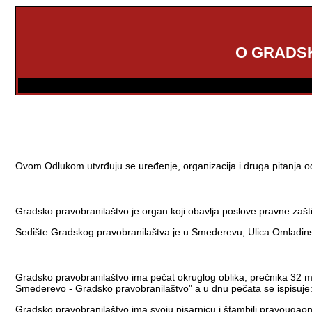
O GRADS
Ovom Odlukom utvrđuju se uređenje, organizacija i druga pitanja 
Gradsko pravobranilaštvo je organ koji obavlja poslove pravne zaš
Sedište Gradskog pravobranilaštva je u Smederevu, Ulica Omladins
Gradsko pravobranilaštvo ima pečat okruglog oblika, prečnika 32 mm,
Smederevo - Gradsko pravobranilaštvo" a u dnu pečata se ispisuje:
Gradsko pravobranilaštvo ima svoju pisarnicu i štambilj pravougao