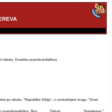
EREVA
m tekstu: Gradsko pravobranilaštvo).
tekst po obodu: "Republika Srbija", u unutrašnjem krugu: "Grad
dsko pravobranilaštvo, Broj _____, Datum __________, Smederevo.".