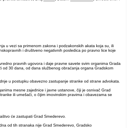
nja u vezi sa primenom zakona i podzakonskih akata koja su, ili
skopravnih i društveno negativnih posledica po pravno lice koje
rivredno pravnih ugovora i daje pravne savete svim organima Grada
duži od 30 dana, od dana službenog obraćanja organa Gradskom
adnje u postupku obavezno zastupanje stranke od strane advokata.
nima mesne zajednice i javne ustanove, čiji je osnivač Grad
tranke ili umešači, o čijim imovinskim pravima i obavezama se
ilaštvo će zastupati Grad Smederevo.
jedna od tih stranaka nije Grad Smederevo, Gradsko