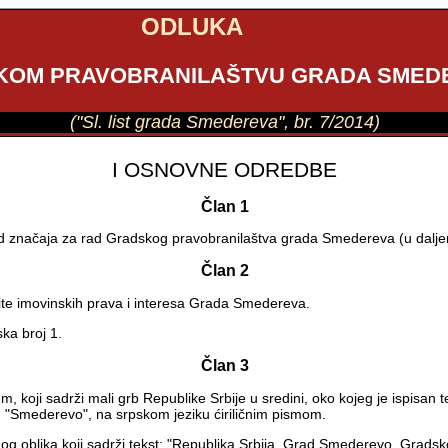
ODLUKA
KOM PRAVOBRANILAŠTVU GRADA SMED
("Sl. list grada Smedereva", br. 7/2014)
I OSNOVNE ODREDBE
Član 1
od značaja za rad Gradskog pravobranilaštva grada Smedereva (u dalje
Član 2
tite imovinskih prava i interesa Grada Smedereva.
ka broj 1.
Član 3
 koji sadrži mali grb Republike Srbije u sredini, oko kojeg je ispisan 
 "Smederevo", na srpskom jeziku ćiriličnim pismom.
nog oblika koji sadrži tekst: "Republika Srbija, Grad Smederevo, Gra