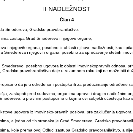
II NADLEŽNOST
Član 4
rada Smedereva, Gradsko pravobranilaštvo:
anima zastupa Grad Smederevo i njegove organe;
a i njegovih organa, posebno iz oblasti njihove nadležnosti, kao i pita
da Smedereva i njegovih organa, posebno za sprečavanje štetnih imovin
Grad Smederevo, posebno ugovora iz oblasti imovinskopravnih odnosa, p
ja, Gradsko pravobranilaštvo daje u razumnom roku koji ne može biti 
 propisano da je u određenom postupku ili za preduzimanje određene r
a, zastupati pred sudovima, organima uprave i drugim nadležnim orga
 Smedereva, u pravnim postupcima u kojima ovi subjekti učestvuju kao s
kstove ugovora iz imovinsko-pravnih poslova, pre zaključenja ugovora.
resima, a jedna od tih stranaka je Grad Smederevo, Gradsko pravobran
esima, koje prema ovoj Odluci zastupa Gradsko pravobranilaštvo, a ni