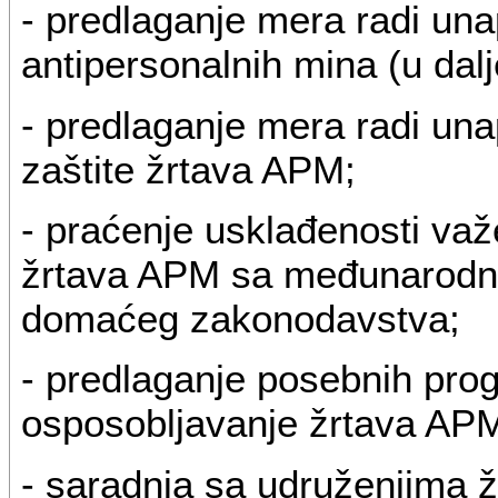
- predlaganje mera radi una
antipersonalnih mina (u dal
- predlaganje mera radi un
zaštite žrtava APM;
- praćenje usklađenosti važe
žrtava APM sa međunarodni
domaćeg zakonodavstva;
- predlaganje posebnih prog
osposobljavanje žrtava APM
- saradnja sa udruženjima 