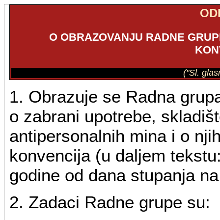
OD
O OBRAZOVANJU RADNE GRUP
KON
("Sl. gla
1. Obrazuje se Radna grupa
o zabrani upotrebe, skladiš
antipersonalnih mina i o nj
konvencija (u daljem tekstu
godine od dana stupanja na
2. Zadaci Radne grupe su: