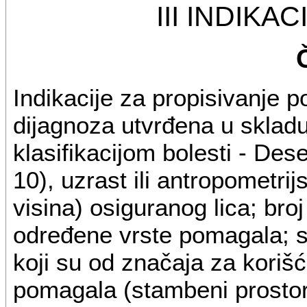
III INDIKA
Indikacije za propisivanje 
dijagnoza utvrđena u skla
klasifikacijom bolesti - Des
10), uzrast ili antropometri
visina) osiguranog lica; bro
određene vrste pomagala; s
koji su od značaja za korišć
pomagala (stambeni prostor, 