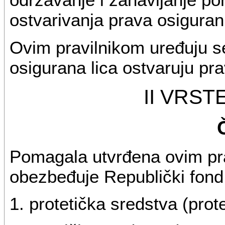
ostvarivanja prava osiguran
Ovim pravilnikom uređuju se
osigurana lica ostvaruju pr
II VRS
Pomagala utvrđena ovim pra
obezbeđuje Republički fond (s
1. protetička sredstva (prot