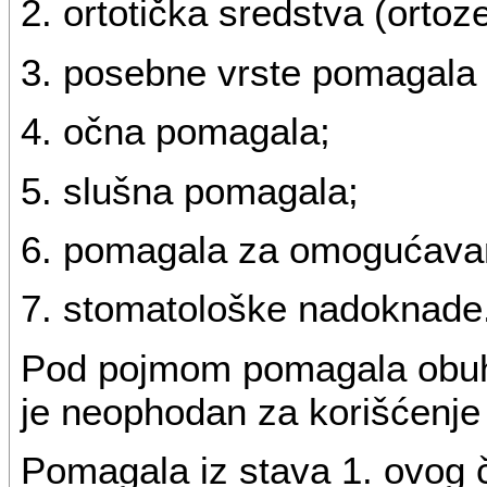
2. ortotička sredstva (ortoze
3. posebne vrste pomagala i
4. očna pomagala;
5. slušna pomagala;
6. pomagala za omogućavanj
7. stomatološke nadoknade
Pod pojmom pomagala obuhva
je neophodan za korišćenje
Pomagala iz stava 1. ovog 