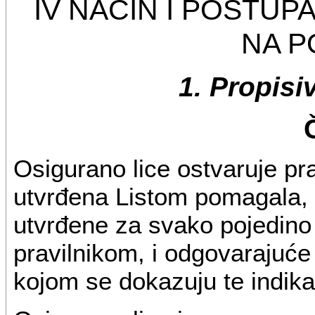
IV NAČIN I POSTUP
NA 
1. Propis
Osigurano lice ostvaruje p
utvrđena Listom pomagala, 
utvrđene za svako pojedino
pravilnikom, i odgovarajuć
kojom se dokazuju te indika