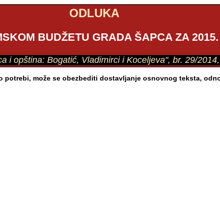
ODLUKA
SKOM BUDŽETU GRADA ŠAPCA ZA 2015.
ca i opština: Bogatić, Vladimirci i Koceljeva", br. 29/201
Po potrebi, može se obezbediti dostavljanje osnovnog teksta, od