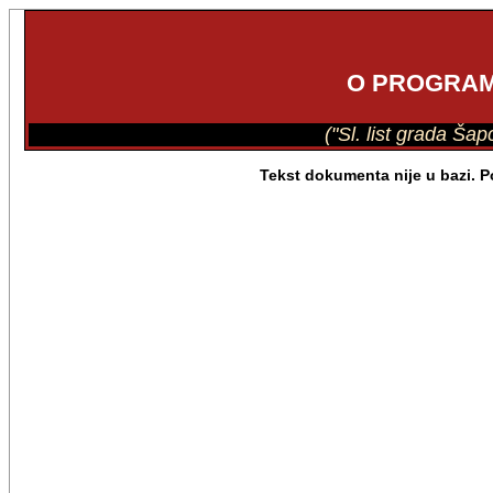
O PROGRAM
("Sl. list grada Šap
Tekst dokumenta nije u bazi. 