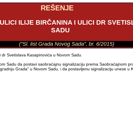
REŠENJE
LICI ILIJE BIRČANINA I ULICI DR SVET
SADU
("Sl. list Grada Novog Sada", br. 6/2015)
lici dr Svetislava Kasapinovića u Novom Sadu.
 Sadu da postavi saobraćajnu signalizaciju prema Saobraćajnom projek
gradnju Grada" u Novom Sadu, i da postavljenu signalizaciju unese u K