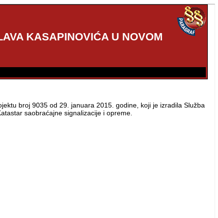
ISLAVA KASAPINOVIĆA U NOVOM
tu broj 9035 od 29. januara 2015. godine, koji je izradila Služba
atastar saobraćajne signalizacije i opreme.