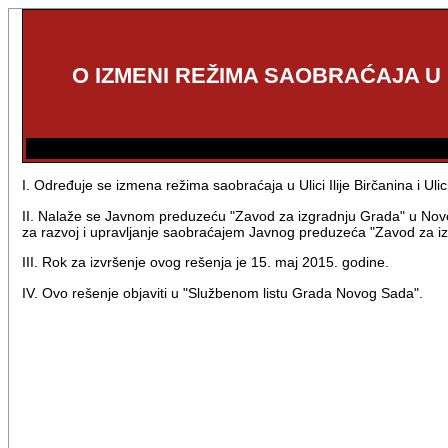
O IZMENI REŽIMA SAOBRAĆAJA U U
I. Određuje se izmena režima saobraćaja u Ulici Ilije Birčanina i U
II. Nalaže se Javnom preduzeću "Zavod za izgradnju Grada" u Novom
za razvoj i upravljanje saobraćajem Javnog preduzeća "Zavod za iz
III. Rok za izvršenje ovog rešenja je 15. maj 2015. godine.
IV. Ovo rešenje objaviti u "Službenom listu Grada Novog Sada".