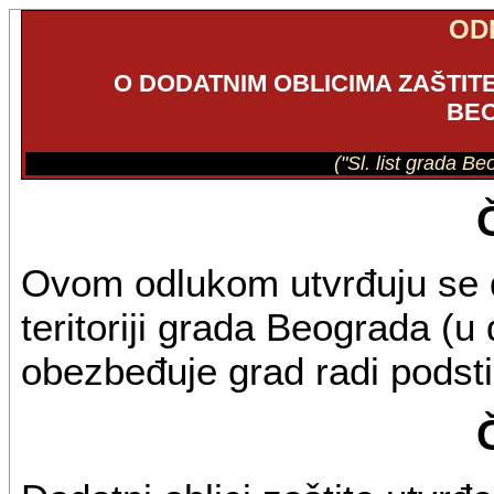
OD
O DODATNIM OBLICIMA ZAŠTIT
BE
("Sl. list grada B
Ovom odlukom utvrđuju se do
teritoriji grada Beograda (u 
obezbeđuje grad radi podsti