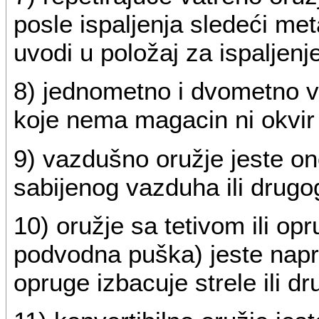
posle ispaljenja sledeći met
uvodi u položaj za ispaljenje
8) jednometno i dvometno va
koje nema magacin ni okvir 
9) vazdušno oružje jeste on
sabijenog vazduha ili drugog
10) oružje sa tetivom ili op
podvodna puška) jeste napra
opruge izbacuje strele ili dr