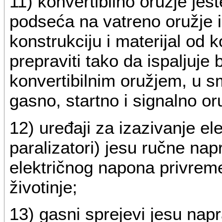
11) konvertibilno oružje jes
podseća na vatreno oružje i
konstrukciju i materijal od
prepraviti tako da ispaljuje 
konvertibilnim oružjem, u s
gasno, startno i signalno or
12) uređaji za izazivanje ele
paralizatori) jesu ručne na
električnog napona privreme
životinje;
13) gasni sprejevi jesu nap