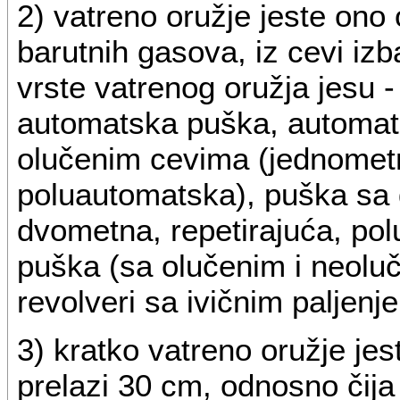
2) vatreno oružje jeste ono 
barutnih gasova, iz cevi izba
vrste vatrenog oružja jesu -
automatska puška, automat, 
olučenim cevima (jednometn
poluautomatska), puška sa 
dvometna, repetirajuća, po
puška (sa olučenim i neoluče
revolveri sa ivičnim paljenj
3) kratko vatreno oružje jes
prelazi 30 cm, odnosno čija