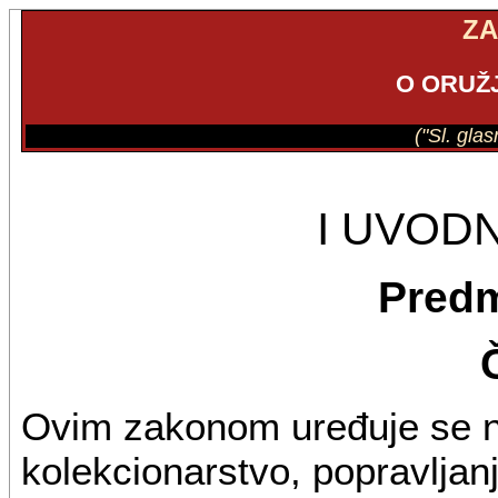
Z
O ORUŽJ
("Sl. gla
I UVOD
Predm
Ovim zakonom uređuje se na
kolekcionarstvo, popravljanj