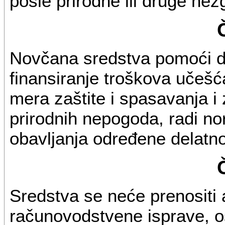
posle prirodne ili druge nez
Novčana sredstva pomoći do
finansiranje troškova učešć
mera zaštite i spasavanja i
prirodnih nepogoda, radi nor
obavljanja određene delatno
Sredstva se neće prenositi
računovodstvene isprave, o