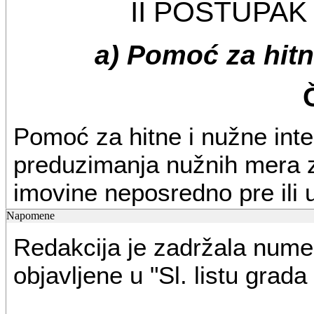
II POSTUPA
a) Pomoć za hitn
Pomoć za hitne i nužne inter
preduzimanja nužnih mera za
imovine neposredno pre ili u
nezgode i interventnog otkla
Napomene
Redakcija je zadržala nume
druge nezgode.
objavljene u "Sl. listu grad
Pomoć za hitne intervencij