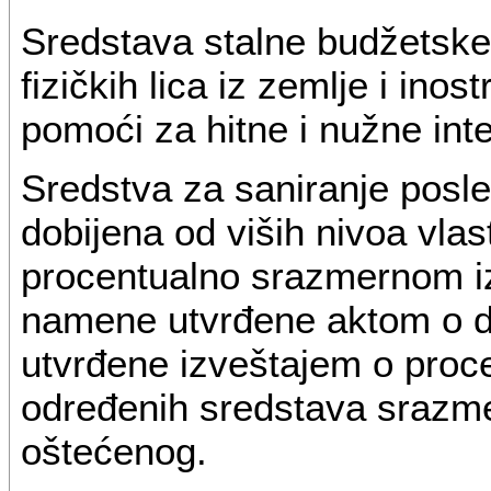
Sredstava stalne budžetske 
fizičkih lica iz zemlje i ino
pomoći za hitne i nužne inte
Sredstva za saniranje posled
dobijena od viših nivoa vlas
procentualno srazmernom iz
namene utvrđene aktom o do
utvrđene izveštajem o proce
određenih sredstava srazme
oštećenog.