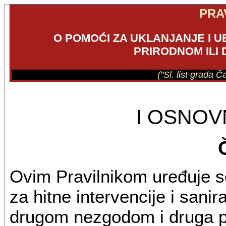
PRA
O POMOĆI ZA UKLANJANJE I 
PRIRODNOM IL
("Sl. list grada 
I OSNO
Ovim Pravilnikom uređuje s
za hitne intervencije i sanir
drugom nezgodom i druga pi