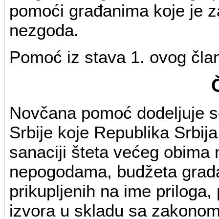
pomoći građanima koje je za
nezgoda.
Pomoć iz stava 1. ovog član
Novčana pomoć dodeljuje se
Srbije koje Republika Srbij
sanaciji šteta većeg obima 
nepogodama, budžeta grada
prikupljenih na ime priloga,
izvora u skladu sa zakonom