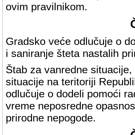
ovim pravilnikom.
Gradsko veće odlučuje o dod
i saniranje šteta nastalih 
Štab za vanredne situacije,
situacije na teritoriji Repu
odlučuje o dodeli pomoći ra
vreme neposredne opasnosti
prirodne nepogode.