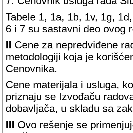
7. Cenovnik usluga rada Slu
Tabele 1, 1a, 1b, 1v, 1g, 1d, 
6 i 7 su sastavni deo ovog 
II
Cene za nepredviđene rado
metodologiji koja je korišć
Cenovnika.
Cene materijala i usluga, ko
priznaju se Izvođaču radov
dobavljača, u skladu sa za
III
Ovo rešenje se primenjuj