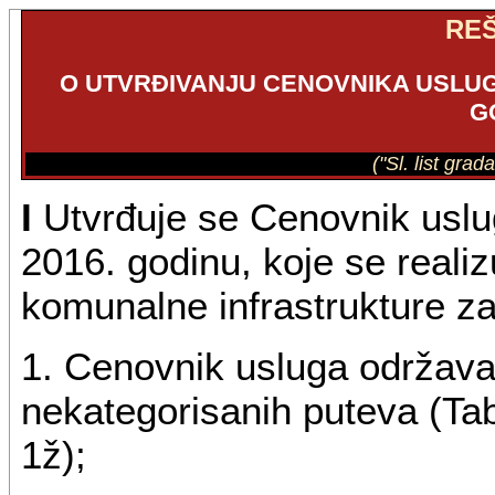
RE
O UTVRĐIVANJU CENOVNIKA USLU
G
("Sl. list gra
I
Utvrđuje se Cenovnik usl
2016. godinu, koje se real
komunalne infrastrukture za
1. Cenovnik usluga održavanj
nekategorisanih puteva (Tabe
1ž);