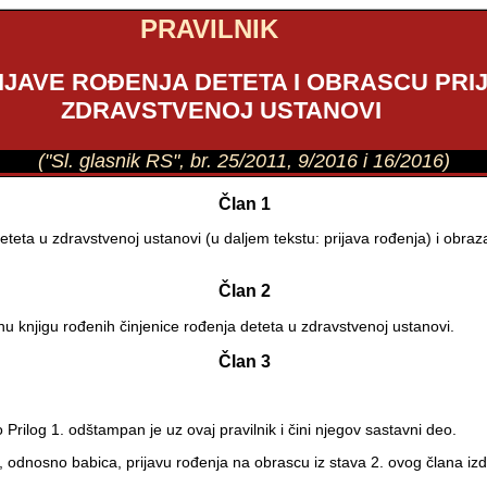
PRAVILNIK
IJAVE ROĐENJA DETETA I OBRASCU PRI
ZDRAVSTVENOJ USTANOVI
("Sl. glasnik RS", br. 25/2011, 9/2016 i 16/2016)
Član 1
teta u zdravstvenoj ustanovi (u daljem tekstu: prijava rođenja) i obraz
Član 2
nu knjigu rođenih činjenice rođenja deteta u zdravstvenoj ustanovi.
Član 3
 Prilog 1. odštampan je uz ovaj pravilnik i čini njegov sastavni deo.
 odnosno babica, prijavu rođenja na obrascu iz stava 2. ovog člana izda