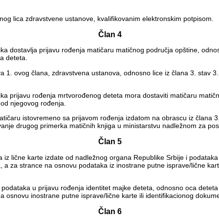
enog lica zdravstvene ustanove, kvalifikovanim elektronskim potpisom.
Član 4
lnika dostavlja prijavu rođenja matičaru matičnog područja opštine, od
a deteta.
ava 1. ovog člana, zdravstvena ustanova, odnosno lice iz člana 3. stav 
lnika prijavu rođenja mrtvorođenog deteta mora dostaviti matičaru ma
 od njegovog rođenja.
matičaru istovremeno sa prijavom rođenja izdatom na obrascu iz člana 3.
uvanje drugog primerka matičnih knjiga u ministarstvu nadležnom za pos
Član 5
ka iz lične karte izdate od nadležnog organa Republike Srbije i podatak
a, a za strance na osnovu podataka iz inostrane putne isprave/lične kar
odataka u prijavu rođenja identitet majke deteta, odnosno oca deteta za
na osnovu inostrane putne isprave/lične karte ili identifikacionog doku
Član 6