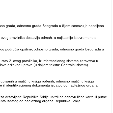
nosno grada, odnosno grada Beograda u čijem sastavu je naseljeno
3. ovog pravilnika dostavlja odmah, a najkasnije istovremeno s
tičnog područja opštine, odnosno grada, odnosno grada Beograda u
 stav 2. ovog pravilnika, iz informacionog sistema zdravstva u
love državne uprave (u daljem tekstu: Centralni sistem).
a upisanih u matičnu knjigu rođenih, odnosno matičnu knjigu
te ili identifikacionog dokumenta izdatog od nadležnog organa
 državljane Republike Srbije utvrdi na osnovu lične karte ili putne
menta izdatog od nadležnog organa Republike Srbije.