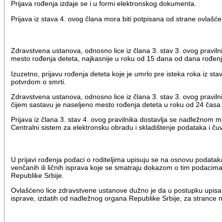
Prijava rođenja izdaje se i u formi elektronskog dokumenta.
Prijava iz stava 4. ovog člana mora biti potpisana od strane ovlašć
Zdravstvena ustanova, odnosno lice iz člana 3. stav 3. ovog pravi
mesto rođenja deteta, najkasnije u roku od 15 dana od dana rođenj
Izuzetno, prijavu rođenja deteta koje je umrlo pre isteka roka iz st
potvrdom o smrti.
Zdravstvena ustanova, odnosno lice iz člana 3. stav 3. ovog pravi
čijem sastavu je naseljeno mesto rođenja deteta u roku od 24 časa
Prijava iz člana 3. stav 4. ovog pravilnika dostavlja se nadležnom 
Centralni sistem za elektronsku obradu i skladištenje podataka i č
U prijavi rođenja podaci o roditeljima upisuju se na osnovu podata
venčanih ili ličnih isprava koje se smatraju dokazom o tim podacim
Republike Srbije.
Ovlašćeno lice zdravstvene ustanove dužno je da u postupku upisa p
isprave, izdatih od nadležnog organa Republike Srbije, za strance 