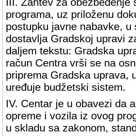
III. Zahtev za obezbeđenje s
programa, uz priloženu do
postupku javne nabavke, u
dostavlja Gradskoj upravi za 
daljem tekstu: Gradska upr
račun Centra vrši se na osn
priprema Gradska uprava, u
uređuje budžetski sistem.
IV. Centar je u obavezi da 
opreme i vozila iz ovog pro
u skladu sa zakonom, stand