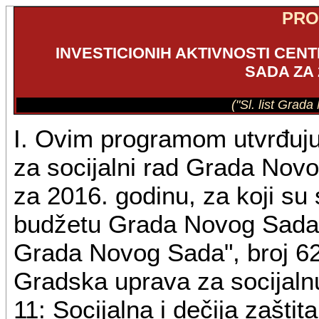
PR
INVESTICIONIH AKTIVNOSTI CEN
SADA ZA 
("Sl. list Grad
I. Ovim programom utvrđuju 
za socijalni rad Grada Novo
za 2016. godinu, za koji s
budžetu Grada Novog Sada z
Grada Novog Sada", broj 62
Gradska uprava za socijalnu
11: Socijalna i dečija zašti