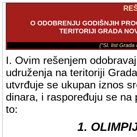
RE
O ODOBRENJU GODIŠNJIH PR
TERITORIJI GRADA NO
("Sl. list Grad
I. Ovim rešenjem odobravaju
udruženja na teritoriji Gra
utvrđuje se ukupan iznos s
dinara, i raspoređuju se na
to:
1. OLIMPI