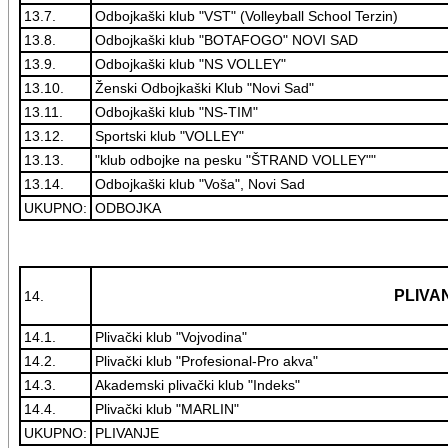
13.7.
Odbojkaški klub "VST" (Volleyball School Terzin)
13.8.
Odbojkaški klub "BOTAFOGO" NOVI SAD
13.9.
Odbojkaški klub "NS VOLLEY"
13.10.
Ženski Odbojkaški Klub "Novi Sad"
13.11.
Odbojkaški klub "NS-TIM"
13.12.
Sportski klub "VOLLEY"
13.13.
"klub odbojke na pesku "ŠTRAND VOLLEY""
13.14.
Odbojkaški klub "Voša", Novi Sad
UKUPNO:
ODBOJKA
PLIVA
14.
14.1.
Plivački klub "Vojvodina"
14.2.
Plivački klub "Profesional-Pro akva"
14.3.
Akademski plivački klub "Indeks"
14.4.
Plivački klub "MARLIN"
UKUPNO:
PLIVANJE