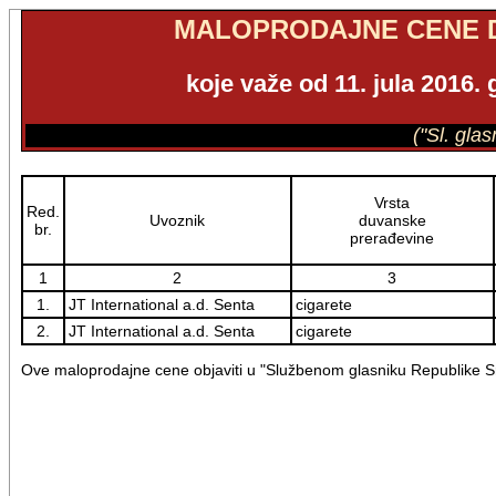
MALOPRODAJNE CENE 
koje važe od 11. jula 2016. 
("Sl. gla
Vrsta
Red.
Uvoznik
duvanske
br.
prerađevine
1
2
3
1.
JT International a.d. Senta
cigarete
2.
JT International a.d. Senta
cigarete
Ove maloprodajne cene objaviti u "Službenom glasniku Republike Sr