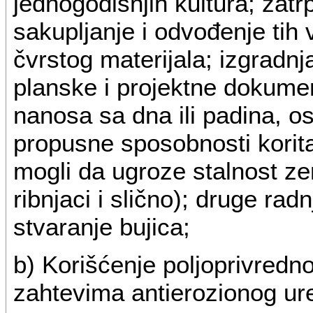
jednogodišnjih kultura; zatr
sakupljanje i odvođenje tih 
čvrstog materijala; izgradn
planske i projektne dokumen
nanosa sa dna ili padina, 
propusne sposobnosti korita 
mogli da ugroze stalnost zem
ribnjaci i slično); druge rad
stvaranje bujica;
b) Korišćenje poljoprivredno
zahtevima antierozionog ure