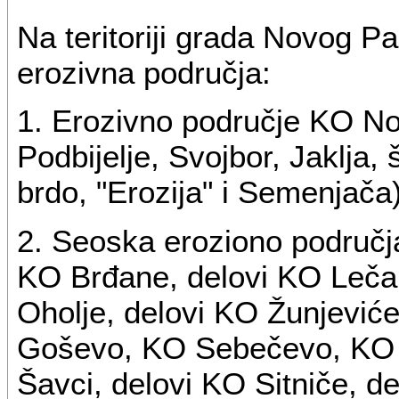
Na teritoriji grada Novog P
erozivna područja:
1. Erozivno područje KO Nov
Podbijelje, Svojbor, Jaklja
brdo, "Erozija" i Semenjača)
2. Seoska eroziono područja
KO Brđane, delovi KO Leča,
Oholje, delovi KO Žunjević
Goševo, KO Sebečevo, KO S
Šavci, delovi KO Sitniče, d