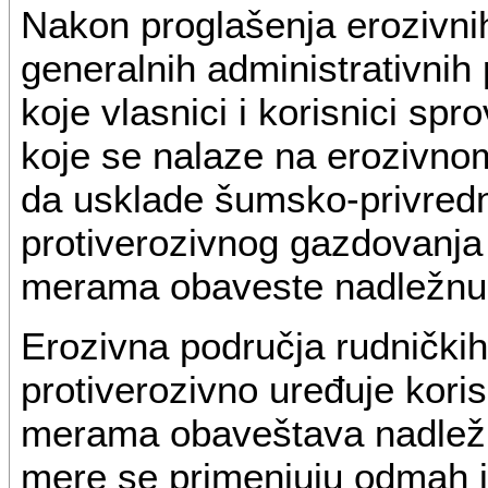
Nakon proglašenja erozivni
generalnih administrativnih
koje vlasnici i korisnici s
koje se nalaze na erozivno
da usklade šumsko-privred
protiverozivnog gazdovanja
merama obaveste nadležnu 
Erozivna područja rudničkih 
protiverozivno uređuje koris
merama obaveštava nadležn
mere se primenjuju odmah i s