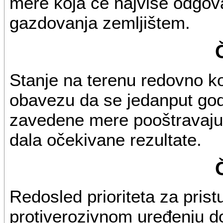
mere koja će najviše odgov
gazdovanja zemljištem.
Stanje na terenu redovno ko
obavezu da se jedanput godi
zavedene mere pooštravaju 
dala očekivane rezultate.
Redosled prioriteta za pri
protiverozivnom uređenju d