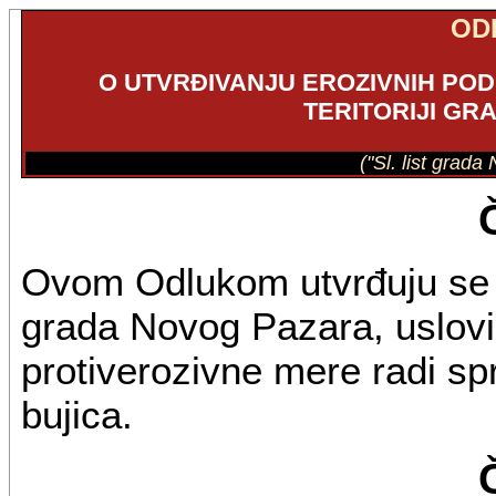
OD
O UTVRĐIVANJU EROZIVNIH POD
TERITORIJI G
("Sl. list grad
Ovom Odlukom utvrđuju se er
grada Novog Pazara, uslovi 
protiverozivne mere radi spr
bujica.